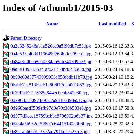
Index of /athumb1/2015-03
Name
Last modified
S
Parent Directory
0a2c3245246ab1a520cc0a5f90db7e53.jpg
2015-03-16 12:33
3
0a4c535a408d1196499763b2fc999cb1.jpg
2015-03-12 13:54
3
0a84c9d06c68c60234ab8db7403d9be3.jpg
2015-03-17 05:57
4
0ad5810954363f1af021754bd6c36e3d.jpg
2015-03-24 19:18
3
0b90c63d37749099903e853fcdb11b78.jpg
2015-03-24 19:18
2
0ba9b7ea813b9ab1a806f17dab001852.jpg
2015-03-20 13:42
3
0c59f5cb2f1fef38d844ec0ebb845e80.jpg
2015-03-12 23:00
4
0d290dc1bd974d93c2a943c639da51ca.jpg
2015-03-15 18:38
4
0d968bafd0509efb97d0e70c30b583e6.jpg
2015-03-16 17:58
3
0d977d9cce18759bcbbc8796902b6b37.jpg
2015-03-12 19:59
4
0da84a5b962df52607e6441518083b6f.jpg
2015-03-28 20:32
3
0e8b1ab6665fa33e2ad791bdf1627fc3.jpg
2015-03-31 20:29
4