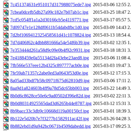
7c451374631e951017d317988075ede7.jpg
2015-03-06 12:55
2
7cbea0dcefb5db27a99c182e7b07ab1c.jpg
2015-03-25 18:47
2
7cd5c054ff1a1a2d30166cb5e4119771.jpg
2015-03-17 05:57
5
7d09747e1e128df0611b54dabdfbc1d0.jpg
2015-03-09 14:43
2
7d2bf1069412325458561d41c1078824.jpg
2015-03-13 18:54
4
7d7d406f62c4dbb881666a54e54f6b39.jpg
2015-03-02 12:35
1
7e353444d261a58d9c09e0b4f92c9931.jpg
2015-03-18 18:31
3
7e4188459e0a55134d2fa43ebe23aed8.jpg
2015-03-06 11:08
4
7fb566e537eee12b4325c897777acb0e.jpg
2015-03-03 19:47
3
7fe59ab71357c2abe0ed3a0643f53d0e.jpg
2015-03-12 17:15
3
8a05ad33bdf7b58c0971f675d62810d9.jpg
2015-03-06 17:11
2
8aa9d1a824603b4ff9a78d5dc65bb003.jpg
2015-03-22 14:49
3
8b0d6c8628ce50e6c9ad0502d396e82d.jpg
2015-03-02 22:11
3
8b0d80314925565dad3d6265b44e8787.jpg
2015-03-12 15:31
3
8b9bacc33c3db9c10668d119a00150cf.jpg
2015-03-01 18:39
3
8b122e5d20b7e7f3277b1582911ac42f.jpg
2015-03-26 04:28
3
8b882ebd1d9a942bc0671b4509dabedd.jpg
2015-03-17 09:25
3