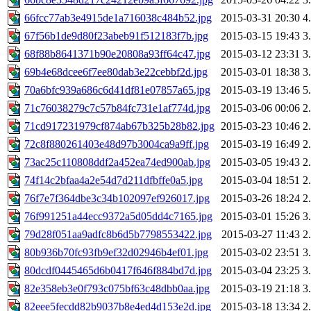
66fcc77ab3e4915de1a716038c484b52.jpg
2015-03-31 20:30
4
67f56b1de9d80f23abeb91f512183f7b.jpg
2015-03-15 19:43
3
68f88b8641371b90e20808a93ff64c47.jpg
2015-03-12 23:31
3
69b4e68dcee6f7ee80dab3e22cebbf2d.jpg
2015-03-01 18:38
3
70a6bfc939a686c6d41df81e07857a65.jpg
2015-03-19 13:46
5
71c76038279c7c57b84fc731e1af774d.jpg
2015-03-06 00:06
2
71cd917231979cf874ab67b325b28b82.jpg
2015-03-23 10:46
2
72c8f880261403e48d97b3004ca9a9ff.jpg
2015-03-19 16:49
2
73ac25c110808ddf2a452ea74ed900ab.jpg
2015-03-05 19:43
2
74f14c2bfaa4a2e54d7d211dfbffe0a5.jpg
2015-03-04 18:51
2
76f7e7f364dbe3c34b102097ef926017.jpg
2015-03-26 18:24
2
76f991251a44ecc9372a5d05dd4c7165.jpg
2015-03-01 15:26
3
79d28f051aa9adfc8b6d5b7798553422.jpg
2015-03-27 11:43
2
80b936b70fc93fb9ef32d02946b4ef01.jpg
2015-03-02 23:51
3
80dcdf0445465d6b0417f646f884bd7d.jpg
2015-03-04 23:25
3
82e358eb3e0f793c075bf63c48dbb0aa.jpg
2015-03-19 21:18
3
82eee5fecdd82b9037b8e4ed4d153e2d.jpg
2015-03-18 13:34
2