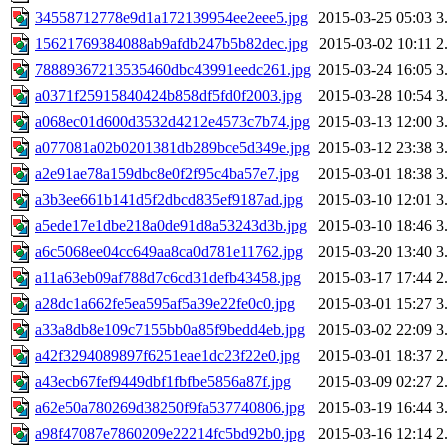
34558712778e9d1a172139954ee2eee5.jpg
2015-03-25 05:03
3
15621769384088ab9afdb247b5b82dec.jpg
2015-03-02 10:11
2
78889367213535460dbc43991eedc261.jpg
2015-03-24 16:05
3
a0371f25915840424b858df5fd0f2003.jpg
2015-03-28 10:54
3
a068ec01d600d3532d4212e4573c7b74.jpg
2015-03-13 12:00
3
a077081a02b0201381db289bce5d349e.jpg
2015-03-12 23:38
3
a2e91ae78a159dbc8e0f2f95c4ba57e7.jpg
2015-03-01 18:38
3
a3b3ee661b141d5f2dbcd835ef9187ad.jpg
2015-03-10 12:01
3
a5ede17e1dbe218a0de91d8a53243d3b.jpg
2015-03-10 18:46
3
a6c5068ee04cc649aa8ca0d781e11762.jpg
2015-03-20 13:40
3
a11a63eb09af788d7c6cd31defb43458.jpg
2015-03-17 17:44
2
a28dc1a662fe5ea595af5a39e22fe0c0.jpg
2015-03-01 15:27
3
a33a8db8e109c7155bb0a85f9bedd4eb.jpg
2015-03-02 22:09
3
a42f3294089897f6251eae1dc23f22e0.jpg
2015-03-01 18:37
2
a43ecb67fef9449dbf1fbfbe5856a87f.jpg
2015-03-09 02:27
2
a62e50a780269d38250f9fa537740806.jpg
2015-03-19 16:44
3
a98f47087e7860209e22214fc5bd92b0.jpg
2015-03-16 12:14
2