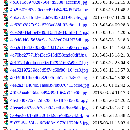
4b5015d897028750e4d53884acccff0f.jpg
2015-03-16 12:15
3
4b29603987ed0cd0cf99a642f4d5749a.jpg
2015-03-25 21:48
2
4bb2723cf3df3ec2dd9c857d319fc74e.jpg
2015-03-07 11:29
3
4c628b2827e92a6393ad88bff3e8c111.jpg
2015-03-04 09:28
3
4ce290d4ab5ef9393168459d43fdb814.jpg
2015-03-03 14:20
5
4e048d40d5658c9cd2482e0744fd354b.jpg
2015-03-28 13:18
3
4e62d1f6427f928be4031758ae69065b.jpg
2015-03-14 14:42
2
4e70bc27771bbf3ec643d653eade0dff.jpg
2015-03-15 18:21
3
4e155a14ddbdece6ecfb7951697a99a7.jpg
2015-03-22 23:04
3
4ea62197239dc8d5f74c68f864164ca3.jpg
2015-03-12 13:57
3
4ed3fdb1fbe0f0c82095dbb5aba5a807.jpg
2015-03-14 13:08
3
4ee2a241484851aee6b78b076413bc8e.jpg
2015-03-01 02:42
5
4f032aaab23dac3d9489e1064b9fac08.jpg
2015-03-24 11:17
3
4fe3b80770ccf2db20d16e187035606f.jpg
2015-03-26 04:26
2
4feeae8452e82c7ac9042e4b42b4c8db.jpg
2015-03-18 18:31
3
5a9ae2607b6862201ab9354685a7425f.jpg
2015-03-28 23:48
2
5b33b64c53bad6f3483e1972d192f4e5.jpg
2015-03-11 13:03
4