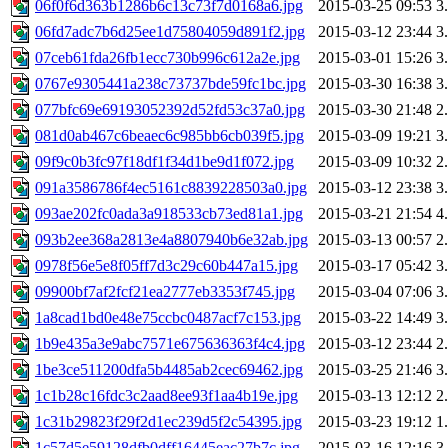
06f0f6d363b1286b6c13c73f7d0168a6.jpg
2015-03-25 09:53
3
06fd7adc7b6d25ee1d75804059d891f2.jpg
2015-03-12 23:44
3
07ceb61fda26fb1ecc730b996c612a2e.jpg
2015-03-01 15:26
3
0767e9305441a238c73737bde59fc1bc.jpg
2015-03-30 16:38
3
077bfc69e69193052392d52fd53c37a0.jpg
2015-03-30 21:48
2
081d0ab467c6beaec6c985bb6cb039f5.jpg
2015-03-09 19:21
3
09f9c0b3fc97f18df1f34d1be9d1f072.jpg
2015-03-09 10:32
2
091a3586786f4ec5161c8839228503a0.jpg
2015-03-12 23:38
3
093ae202fc0ada3a918533cb73ed81a1.jpg
2015-03-21 21:54
4
093b2ee368a2813e4a8807940b6e32ab.jpg
2015-03-13 00:57
2
0978f56e5e8f05ff7d3c29c60b447a15.jpg
2015-03-17 05:42
3
09900bf7af2fcf21ea2777eb3353f745.jpg
2015-03-04 07:06
3
1a8cad1bd0e48e75ccbc0487acf7c153.jpg
2015-03-22 14:49
3
1b9e435a3e9abc7571e675636363f4c4.jpg
2015-03-12 23:44
2
1be3ce511200dfa5b4485ab2cec69462.jpg
2015-03-25 21:46
3
1c1b28c16fdc3c2aad8ee93f1aa4b19e.jpg
2015-03-13 12:12
2
1c31b29823f29f2d1ec239d5f2c54395.jpg
2015-03-23 19:12
1
1c57d5e59128dfb0dff16445eac27b7c.jpg
2015-03-16 12:16
3