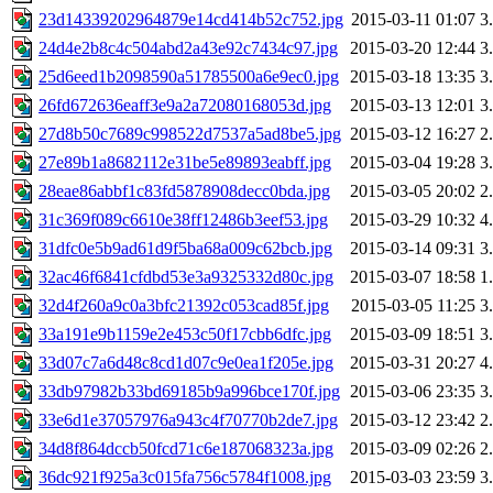
23d14339202964879e14cd414b52c752.jpg
2015-03-11 01:07
3
24d4e2b8c4c504abd2a43e92c7434c97.jpg
2015-03-20 12:44
3
25d6eed1b2098590a51785500a6e9ec0.jpg
2015-03-18 13:35
3
26fd672636eaff3e9a2a72080168053d.jpg
2015-03-13 12:01
3
27d8b50c7689c998522d7537a5ad8be5.jpg
2015-03-12 16:27
2
27e89b1a8682112e31be5e89893eabff.jpg
2015-03-04 19:28
3
28eae86abbf1c83fd5878908decc0bda.jpg
2015-03-05 20:02
2
31c369f089c6610e38ff12486b3eef53.jpg
2015-03-29 10:32
4
31dfc0e5b9ad61d9f5ba68a009c62bcb.jpg
2015-03-14 09:31
3
32ac46f6841cfdbd53e3a9325332d80c.jpg
2015-03-07 18:58
1
32d4f260a9c0a3bfc21392c053cad85f.jpg
2015-03-05 11:25
3
33a191e9b1159e2e453c50f17cbb6dfc.jpg
2015-03-09 18:51
3
33d07c7a6d48c8cd1d07c9e0ea1f205e.jpg
2015-03-31 20:27
4
33db97982b33bd69185b9a996bce170f.jpg
2015-03-06 23:35
3
33e6d1e37057976a943c4f70770b2de7.jpg
2015-03-12 23:42
2
34d8f864dccb50fcd71c6e187068323a.jpg
2015-03-09 02:26
2
36dc921f925a3c015fa756c5784f1008.jpg
2015-03-03 23:59
3