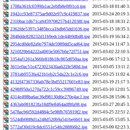
1708a361fc6599fa1ac2ebfb8e0f01cd.jpg
2015-03-18 01:40
3
1942cc93e87375ae9d02e97c9c419837.jpg
2015-03-24 20:19
3
2310bac1db71ca9459708257b412038f.jpg
2015-03-18 18:31
2
2362fde5397c3485bcca1bdb65dd1636.jpg
2015-03-15 18:35
3
2848dde828232d11b9edc1de44b9dbd8.jpg
2015-03-19 16:34
2
2954cd0de82a9e7974de5989dd5cad64.jpg
2015-03-24 11:47
3
3210f29b64222a4003e5067b6e72f751.jpg
2015-03-02 22:10
3
3354af1261a366fe818b18c865d050aa.jpg
2015-03-06 17:12
3
3611e0ac51e472302343faa622fe580d.jpg
2015-03-05 13:11
2
3781ab0553fa421b1eb2c5da22c1e2c6.jpg
2015-03-25 11:02
4
4132f47367336ab78e3bd55217601e83.jpg
2015-03-19 21:17
3
4298f950a1270a722c1c59cc39f86749.jpg
2015-03-10 12:01
5
4314e498ba6ac36d98130d6e270e4ac1.jpg
2015-03-28 15:06
3
4363ab081823fa18df9e8464adf8fa98.jpg
2015-03-27 20:45
3
5478acb6f592d4884c5e98fb765919f2.jpg
2015-03-25 22:51
2
5524db08f8d1a248d520b9a541be6b01.jpg
2015-03-05 15:05
3
5772af30d19c8dc6551e54fe288f66b2.jpg
2015-03-09 02:23
3