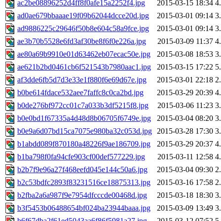
ac2be08896252d4ff8f0afe15a2252f4.jpg
2015-03-15 18:34
4
ad0ae679bbaaae19f09b62044dcce20d.jpg
2015-03-01 09:14
3
ad9886225c29646f50b8e604c58a9fce.jpg
2015-03-01 09:14
3
ae3b70b5528e6fd3af30be8f6f0e226a.jpg
2015-03-09 11:37
4
ae80a69b9910e01d63462eb07ecac50e.jpg
2015-03-08 18:53
3
ae621b2bd0461cb6f521543b7980aac1.jpg
2015-03-15 17:22
5
af3dde6fb5d7d3e33e1f880f6e69d67e.jpg
2015-03-01 22:18
2
b0be614fdace532aee7faffc8c0ca2bd.jpg
2015-03-29 20:39
4
b0de276bf972cc01c7a033b3df5215f8.jpg
2015-03-06 11:23
3
b0e0bd1f67335a4d48d8b06705f6749e.jpg
2015-03-04 08:20
3
b0e9a6d07bd15ca7075e980ba32c053d.jpg
2015-03-28 17:30
3
b1abdd089f870180a48226f9ae186709.jpg
2015-03-29 20:37
4
b1ba798f0fa94cfe903cf00def577229.jpg
2015-03-11 12:58
4
b2b7f9e96a27f468eefd045e144c50a6.jpg
2015-03-04 09:30
2
b2c53bdfc2893f83231516ce18875313.jpg
2015-03-16 17:58
2
b2fba2a6a987f9e7954dfcccde00468d.jpg
2015-03-18 18:30
3
b3f5453b06488654bf024ba23944baaa.jpg
2015-03-09 13:49
3
b6f67dba2f61ed5043aa6f86f5981a27.jpg
2015-03-12 07:52
5