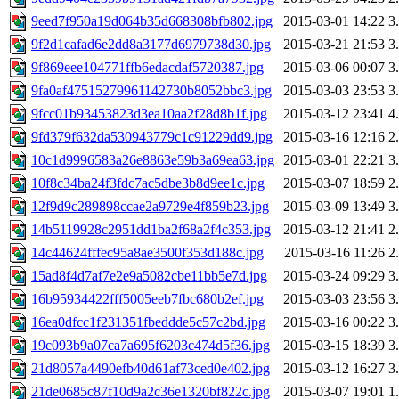
9eed7f950a19d064b35d668308bfb802.jpg
2015-03-01 14:22
3
9f2d1cafad6e2dd8a3177d6979738d30.jpg
2015-03-21 21:53
3
9f869eee104771ffb6edacdaf5720387.jpg
2015-03-06 00:07
3
9fa0af47515279961142730b8052bbc3.jpg
2015-03-03 23:53
3
9fcc01b93453823d3ea10aa2f28d8b1f.jpg
2015-03-12 23:41
4
9fd379f632da530943779c1c91229dd9.jpg
2015-03-16 12:16
2
10c1d9996583a26e8863e59b3a69ea63.jpg
2015-03-01 22:21
3
10f8c34ba24f3fdc7ac5dbe3b8d9ee1c.jpg
2015-03-07 18:59
2
12f9d9c289898ccae2a9729e4f859b23.jpg
2015-03-09 13:49
3
14b5119928c2951dd1ba2f68a2f4c353.jpg
2015-03-12 21:41
2
14c44624fffec95a8ae3500f353d188c.jpg
2015-03-16 11:26
2
15ad8f4d7af7e2e9a5082cbe11bb5e7d.jpg
2015-03-24 09:29
3
16b95934422fff5005eeb7fbc680b2ef.jpg
2015-03-03 23:56
3
16ea0dfcc1f231351fbeddde5c57c2bd.jpg
2015-03-16 00:22
3
19c093b9a07ca7a695f6203c474d5f36.jpg
2015-03-15 18:39
3
21d8057a4490efb40d61af73ced0e402.jpg
2015-03-12 16:27
3
21de0685c87f10d9a2c36e1320bf822c.jpg
2015-03-07 19:01
1