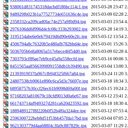
938061d831745318dacbdf186bc114c1.jpg
2015-03-28 23:47
2
948929fb023b1a77527734e651636c4e.jpg
2015-03-09 02:28
2
2358332ca209cad0fac74e257a9f0d94.jpg
2015-03-03 23:54
4
2976106dd6f996d4cfc08c333b293002.jpg
2015-03-28 14:19
3
3195154abe6e0eb79419d6d90e60e2fc.jpg
2015-03-12 13:54
2
4506794a8c76320b5e480afb782bbd4e.jpg
2015-03-01 15:26
3
5036705b64fa8065a517ebece46f54d0.jpg
2015-03-09 02:28
4
7303793cfff6ae7eb9ce45a9a558ecfd.jpg
2015-03-16 00:06
3
8451565aa8566399f091558db1b39490.jpg
2015-03-04 13:00
3
21393919f37fa967cfb94f325f667a84.jpg
2015-03-24 11:20
3
24807538cb9061e890c6ca5d3c76697e.jpg
2015-03-18 18:34
3
68958757b30ccf26ec61b9098d69a00f.jpg
2015-03-15 19:24
2
97168203a810679c18cfd9013d0a6e67.jpg
2015-03-12 23:41
2
661743714af949327d281ca620d23592.jpg
2015-03-18 18:30
4
1889489127f8f220b0f52b4f0a3244ee.jpg
2015-03-12 07:53
4
2596300722beb8d51f53bb457fda17bd.jpg
2015-03-04 07:05
2
9621303779d4aa688f4c3fa9c887829c.jpg
2015-03-07 11:29
2