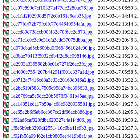
1ca07c899e7cf10327a477de2280ac76.jpg
2015-03-15 06:59
3
1cc1faf2f02938d5f72e8b161e6cab35.jpg
2015-03-14 14:14
2
1cc77fd472b79fcdfc77d44649954afa.jpg
2015-03-02 13:14
3
1cccd80c738ccb90f432c70f6cc2d873.jpg
2015-03-29 10:32
2
1ce71c1c0e3c9e31efa3ede37075dbba.jpg
2015-03-29 20:46
3
1d073cbad5cb609bd0f0654561024c90.jpg
2015-03-01 18:40
3
1d3bae70413f5032edb4f2d8de098146.jpg
2015-03-12 15:29
3
1d2903a3355682b8e01e727ff26ae3fc.jpg
2015-03-23 15:43
2
1d4090e7554207b44291ff001c337a1d.jpg
2015-03-17 05:58
5
1e0712af7416cd8a3e33e20160d016a2.jpg
2015-03-30 13:32
3
1e2bc619f58817505c958a74bc396633.jpg
2015-03-29 22:48
3
1e26769ca5e5dcc20b5676f0461b45aa.jpg
2015-03-20 13:40
3
1ea14851eda17b59a4c68e9820935581.jpg
2015-03-04 19:27
3
1ee65e2b6f6ab6cc367cc2df66aeb886.jpg
2015-03-16 12:05
3
1f02ad6caf020fdba620327e4a1f4d06.jpg
2015-03-26 19:30
2
1f8e6b9eb3299df2551410c6ba41e9b3.jpg
2015-03-12 23:37
3
1f92fb58a99462e1cb9805ee4419b8af.jpg
2015-03-01 15:28
3