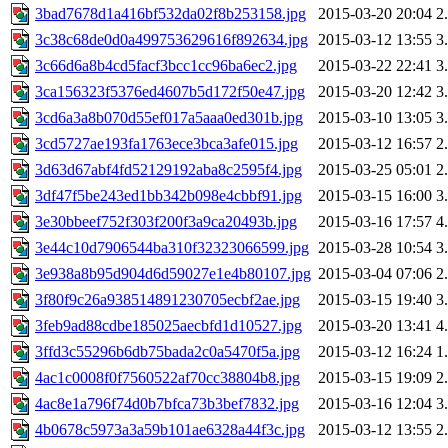
3bad7678d1a416bf532da02f8b253158.jpg
2015-03-20 20:04
2
3c38c68de0d0a499753629616f892634.jpg
2015-03-12 13:55
3
3c66d6a8b4cd5facf3bcc1cc96ba6ec2.jpg
2015-03-22 22:41
3
3ca156323f5376ed4607b5d172f50e47.jpg
2015-03-20 12:42
3
3cd6a3a8b070d55ef017a5aaa0ed301b.jpg
2015-03-10 13:05
3
3cd5727ae193fa1763ece3bca3afe015.jpg
2015-03-12 16:57
2
3d63d67abf4fd52129192aba8c2595f4.jpg
2015-03-25 05:01
2
3df47f5be243ed1bb342b098e4cbbf91.jpg
2015-03-15 16:00
3
3e30bbeef752f303f200f3a9ca20493b.jpg
2015-03-16 17:57
4
3e44c10d7906544ba310f32323066599.jpg
2015-03-28 10:54
3
3e938a8b95d904d6d59027e1e4b80107.jpg
2015-03-04 07:06
2
3f80f9c26a938514891230705ecbf2ae.jpg
2015-03-15 19:40
3
3feb9ad88cdbe185025aecbfd1d10527.jpg
2015-03-20 13:41
4
3ffd3c55296b6db75bada2c0a5470f5a.jpg
2015-03-12 16:24
1
4ac1c0008f0f7560522af70cc38804b8.jpg
2015-03-15 19:09
2
4ac8e1a796f74d0b7bfca73b3bef7832.jpg
2015-03-16 12:04
3
4b0678c5973a3a59b101ae6328a44f3c.jpg
2015-03-12 13:55
2