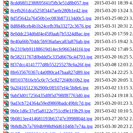
8cdd68f1238f695f41f5fb3e51d8b057.jpg
2015-03-01 18:39
4
8cefb261dca525ff3447aefe280b1e42.jpg
2015-03-20 13:24
3
8d5f5642a76450b1ec083b873134d0c5.jpg
2015-03-25 00:23
3
8d8848ceb4b1b24cefb39a33272c3676.jpg
2015-03-31 20:31
2
8e0ddc234d6df4e45f0aab7b5324d8ac.jpg
2015-03-20 17:59
2
8e40a66b704dc5b936afaeca83a876ab.jpg
2015-03-15 19:42
3
8e2319eb91188619d14ecfe9663441f4.jpg
2015-03-02 17:49
5
8e58211767d0bddd5c335d6676c44793.jpg
2015-03-20 16:25
5
8f37dcc4141777d8b552255278c6a26f.jpg
2015-03-08 12:03
2
8fe635670367c4a0f80ca47baa827d89.jpg
2015-03-24 22:25
3
8ff1037816cb5c0c7c5c8272f40b10b2.jpg
2015-03-20 20:05
3
9a2f416512362900c0ff107ef4c5b8e6.jpg
2015-03-02 13:15
3
9abf3d017256435df85d798ff87763d0.jpg
2015-03-24 19:18
3
9ad3cb724364a59ed9869badc49bfc7d.jpg
2015-03-20 01:23
3
9b0c1d6c37ef5a8122e751cd9e119b29.jpg
2015-03-02 10:10
5
9b0813ee414681193b63747e3998804d.jpg
2015-03-27 20:52
2
9b8db2b7a7694b998d9dd61046b7e74a.jpg
2015-03-30 20:23
2