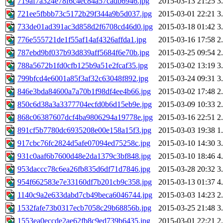
719af7a324e78f6c4ec84a57cadb6946.jpg
2015-03-13 21:25
3
721ee5fbbb73c5172b29f344a9b5d037.jpg
2015-03-01 22:21
3
733de01ad391ac3d858d2f6708cd46d0.jpg
2015-03-18 01:42
3
776e555721de1f55af14af4326affda1.jpg
2015-03-16 17:58
2
787ebd9bf037b93d839aff5684f6e70b.jpg
2015-03-25 09:54
2
788a5672b1fd0cfb125b9a51e2fcaf35.jpg
2015-03-02 13:19
3
799bfcd4e6001a85f3af32c63048f892.jpg
2015-03-24 09:31
3
846e3bda84600a7a70b1f98df4ee4b66.jpg
2015-03-02 17:48
2
850c6d38a3a3377704ecfd0b6d15eb9e.jpg
2015-03-09 10:33
2
868c06387607dcf4ba9806294a19778e.jpg
2015-03-16 22:51
2
891cf5b7780dc6935208e00e158a15f3.jpg
2015-03-03 19:38
1
917cbc76fc2824d5afe07094ed75258c.jpg
2015-03-10 14:30
3
931c0aaf6b7600d48e2da1379c3bf848.jpg
2015-03-10 18:46
4
953daccc78c6ea26fb835d6df71d7846.jpg
2015-03-28 20:32
3
954f662583e7e33160df7b201cb9c358.jpg
2015-03-13 01:37
4
1140c9a2e633dabd7cb49beca6046744.jpg
2015-03-03 14:23
2
1532fafe73b0317ecb7058c29b68856b.jpg
2015-03-25 21:48
3
1553ea0eccde2ae62fb8c9ed739b6435.jpg
2015-03-01 22:21
2