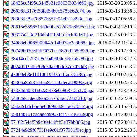
18433cc5f95d3145b31e9803f3934660.jpg
2015-03-20 20:05
2
26636fa3176f58fef54b0c578bb62c74.jpg
2015-03-13 18:56
3
28303fc29e78657b657c04ef31bd93df.jpg
2015-03-17 05:58
4
28615e559651d80d9be522d79e6b95c9.jpg
2015-03-02 22:10
3
30377a2a3d218d9471b5bb10cbf0def1.jpg
2015-03-25 00:23
2
34088eb9065909642e14b072e2a8b68c.jpg
2015-03-12 11:24
2
36749b050edbb7677bca5826d1580829.jpg
2015-03-13 12:00
3
38414cdc2f35a8c9a4990dc3e67a6286.jpg
2015-03-10 23:27
3
40240fd2b06369e30a29bdc37e705dd3.jpg
2015-03-30 06:53
2
43069eb8e11d10619f33a11fac39b78b.jpg
2015-03-09 02:26
3
45366a8b531d3b58c11bfafecae99993.jpg
2015-03-09 02:23
2
47334d40f91b62a5478e9e8637f25370.jpg
2015-03-02 23:49
3
54464dccdedd9aa0d5753fac724bfd10.jpg
2015-03-02 22:09
3
55422cb4cb5d5e086983b911a05f6f14.jpg
2015-03-28 15:03
3
55814b151c2dadcb9907fcf751de5659.jpg
2015-03-14 20:03
3
57102f54cf5b9c0fef44fcb3e37bb886.jpg
2015-03-07 20:04
3
57214e929f6708fae9c01f077081f0ec.jpg
2015-03-28 22:23
3