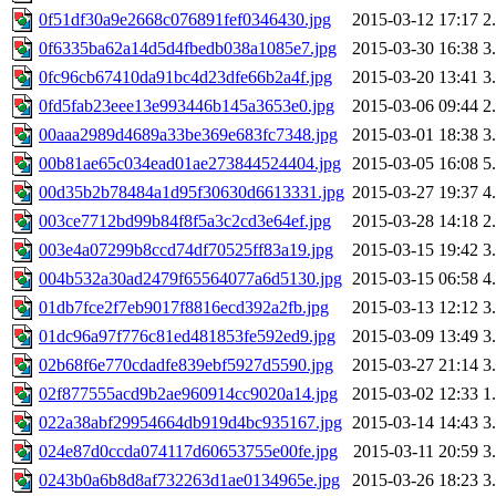
0f51df30a9e2668c076891fef0346430.jpg
2015-03-12 17:17
2
0f6335ba62a14d5d4fbedb038a1085e7.jpg
2015-03-30 16:38
3
0fc96cb67410da91bc4d23dfe66b2a4f.jpg
2015-03-20 13:41
3
0fd5fab23eee13e993446b145a3653e0.jpg
2015-03-06 09:44
2
00aaa2989d4689a33be369e683fc7348.jpg
2015-03-01 18:38
3
00b81ae65c034ead01ae273844524404.jpg
2015-03-05 16:08
5
00d35b2b78484a1d95f30630d6613331.jpg
2015-03-27 19:37
4
003ce7712bd99b84f8f5a3c2cd3e64ef.jpg
2015-03-28 14:18
2
003e4a07299b8ccd74df70525ff83a19.jpg
2015-03-15 19:42
3
004b532a30ad2479f65564077a6d5130.jpg
2015-03-15 06:58
4
01db7fce2f7eb9017f8816ecd392a2fb.jpg
2015-03-13 12:12
3
01dc96a97f776c81ed481853fe592ed9.jpg
2015-03-09 13:49
3
02b68f6e770cdadfe839ebf5927d5590.jpg
2015-03-27 21:14
3
02f877555acd9b2ae960914cc9020a14.jpg
2015-03-02 12:33
1
022a38abf29954664db919d4bc935167.jpg
2015-03-14 14:43
3
024e87d0ccda074117d60653755e00fe.jpg
2015-03-11 20:59
3
0243b0a6b8d8af732263d1ae0134965e.jpg
2015-03-26 18:23
3