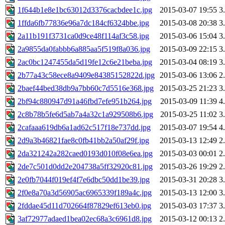
1f644b1e8e1bc63012d3376cacbdee1c.jpg
2015-03-07 19:55
3
1ffda6fb77836e96a7dc184cf6324bbe.jpg
2015-03-08 20:38
3
2a11b191f3731ca0d9ce48f114af3c58.jpg
2015-03-06 15:04
3
2a9855da0fabbb6a885aa5f519f8a036.jpg
2015-03-09 22:15
3
2ac0bc1247455da5d19fe12c6e21beba.jpg
2015-03-04 08:19
3
2b77a43c58ece8a9409e84385152822d.jpg
2015-03-06 13:06
2
2baef44bed38db9a7bb60c7d5516e368.jpg
2015-03-25 21:23
3
2bf94c880947d91a46fbd7efe951b264.jpg
2015-03-09 11:39
4
2c8b78b5fe6d5ab7a4a32c1a929508b6.jpg
2015-03-25 11:02
3
2cafaaa619db6a1ad62c517f18e737dd.jpg
2015-03-07 19:54
4
2d9a3b46821fae8c0fb41bb2a50af29f.jpg
2015-03-13 12:49
2
2da321242a282caed0193d010f08e6ea.jpg
2015-03-03 00:01
2
2de7c501d0dd2e204738a5ff32920c81.jpg
2015-03-26 19:29
2
2e0fb7044f019ef4f7e6dbc50dd1be39.jpg
2015-03-31 20:28
3
2f0e8a70a3d56905ac6965339f189a4c.jpg
2015-03-13 12:00
3
2fddae45d11d702664f87829ef613eb0.jpg
2015-03-03 17:37
3
3af72977adaed1bea02ec68a3c6961d8.jpg
2015-03-12 00:13
2