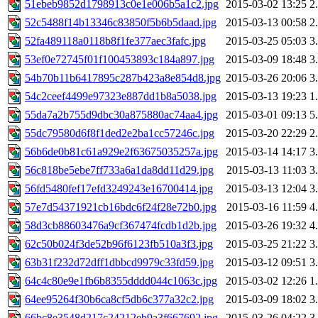
51ebeb9852d1798913c0e1e006b5a1c2.jpg
2015-03-02 13:25
2
52c5488f14b13346c83850f5b6b5daad.jpg
2015-03-13 00:58
2
52fa489118a0118b8f1fe377aec3fafc.jpg
2015-03-25 05:03
3
53ef0e72745f01f100453893c184a897.jpg
2015-03-09 18:48
3
54b70b11b6417895c287b423a8e854d8.jpg
2015-03-26 20:06
3
54c2ceef4499e97323e887dd1b8a5038.jpg
2015-03-13 19:23
1
55da7a2b755d9dbc30a875880ac74aa4.jpg
2015-03-01 09:13
5
55dc79580d6f8f1ded2e2ba1cc57246c.jpg
2015-03-20 22:29
2
56b6de0b81c61a929e2f63675035257a.jpg
2015-03-14 14:17
3
56c818be5ebe7ff733a6a1da8dd11d29.jpg
2015-03-13 11:03
3
56fd5480fef17efd3249243e16700414.jpg
2015-03-13 12:04
3
57e7d54371921cb16bdc6f24f28e72b0.jpg
2015-03-16 11:59
4
58d3cb88603476a9cf367474fcdb1d2b.jpg
2015-03-26 19:32
4
62c50b024f3de52b96f6123fb510a3f3.jpg
2015-03-25 21:22
3
63b31f232d72dff1dbbcd9979c33fd59.jpg
2015-03-12 09:51
3
64c4c80e9e1fb6b8355dddd044c1063c.jpg
2015-03-02 12:26
1
64ee95264f30b6ca8cf5db6c377a32c2.jpg
2015-03-09 18:02
3
66bc8e3548d217c24212eb9a3f667692.jpg
2015-03-26 04:22
3