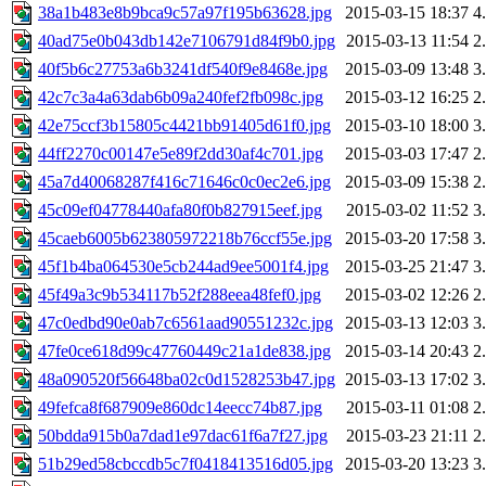
38a1b483e8b9bca9c57a97f195b63628.jpg
2015-03-15 18:37
4
40ad75e0b043db142e7106791d84f9b0.jpg
2015-03-13 11:54
2
40f5b6c27753a6b3241df540f9e8468e.jpg
2015-03-09 13:48
3
42c7c3a4a63dab6b09a240fef2fb098c.jpg
2015-03-12 16:25
2
42e75ccf3b15805c4421bb91405d61f0.jpg
2015-03-10 18:00
3
44ff2270c00147e5e89f2dd30af4c701.jpg
2015-03-03 17:47
2
45a7d40068287f416c71646c0c0ec2e6.jpg
2015-03-09 15:38
2
45c09ef04778440afa80f0b827915eef.jpg
2015-03-02 11:52
3
45caeb6005b623805972218b76ccf55e.jpg
2015-03-20 17:58
3
45f1b4ba064530e5cb244ad9ee5001f4.jpg
2015-03-25 21:47
3
45f49a3c9b534117b52f288eea48fef0.jpg
2015-03-02 12:26
2
47c0edbd90e0ab7c6561aad90551232c.jpg
2015-03-13 12:03
3
47fe0ce618d99c47760449c21a1de838.jpg
2015-03-14 20:43
2
48a090520f56648ba02c0d1528253b47.jpg
2015-03-13 17:02
3
49fefca8f687909e860dc14eecc74b87.jpg
2015-03-11 01:08
2
50bdda915b0a7dad1e97dac61f6a7f27.jpg
2015-03-23 21:11
2
51b29ed58cbccdb5c7f0418413516d05.jpg
2015-03-20 13:23
3