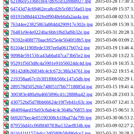
62186ce5336b1fe47dfc61d32e8b8927.jpg
2015-03-28 17:30
3
64743d74c69462eca8cd2b5c0815fad3.jpg
2015-03-09 15:37
3
69191b88d4432fedf9048ebfafa2aa4a.jpg
2015-03-08 02:53
3
76344ee23825863a884d4290917e302e.jpg
2015-03-09 15:39
3
76481e9e4e0224fac6bb1f6d3af6b32e.jpg
2015-03-31 20:28
3
76592e408f770aacb925e4e5040f18b5.jpg
2015-03-06 03:09
2
81104e1190ffede3397ee0a0617b07e2.jpg
2015-03-19 13:46
4
90984e59153fca43abbaf47ca73b65e2.jpg
2015-03-20 13:22
3
95291f56f3d8c4a5901e91b56024dc4d.jpg
2015-03-19 16:35
3
98142d0b26834fc4cfc672c38fa34761.jpg
2015-03-22 19:15
4
219358aa67e1b3ff1f0bb566c147a5db.jpg
2015-03-09 02:29
1
289578d50526fe748051f7bb7718885d.jpg
2015-03-15 19:41
4
300383e480a9a4665896c41c2888ba42.jpg
2015-03-28 23:03
3
430752bd5d78bb66624e19f7eb41c63c.jpg
2015-03-07 12:41
3
484094aed19a93c8ab4c4c3648a76855.jpg
2015-03-15 06:51
3
669207bec4e05190308cb10baf7da799.jpg
2015-03-30 06:53
2
879556d41c06f8f40783ba132aef834b.jpg
2015-03-09 02:27
2
911641f41574efcc2d0580b58d96dce2.jpg
2015-03-31 20:28
3