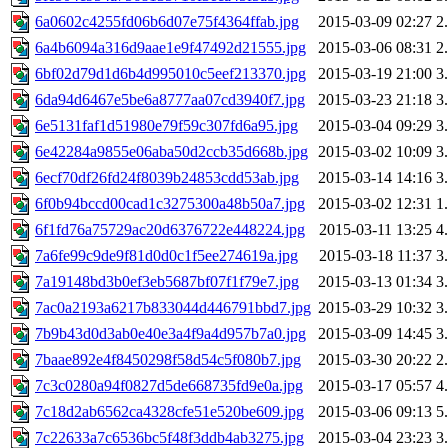
6a0602c4255fd06b6d07e75f4364ffab.jpg
2015-03-09 02:27
2
6a4b6094a316d9aae1e9f47492d21555.jpg
2015-03-06 08:31
2
6bf02d79d1d6b4d995010c5eef213370.jpg
2015-03-19 21:00
3
6da94d6467e5be6a8777aa07cd3940f7.jpg
2015-03-23 21:18
3
6e5131faf1d51980e79f59c307fd6a95.jpg
2015-03-04 09:29
3
6e42284a9855e06aba50d2ccb35d668b.jpg
2015-03-02 10:09
3
6ecf70df26fd24f8039b24853cdd53ab.jpg
2015-03-14 14:16
3
6f0b94bccd00cad1c3275300a48b50a7.jpg
2015-03-02 12:31
1
6f1fd76a75729ac20d6376722e448224.jpg
2015-03-11 13:25
4
7a6fe99c9de9f81d0d0c1f5ee274619a.jpg
2015-03-18 11:37
3
7a19148bd3b0ef3eb5687bf07f1f79e7.jpg
2015-03-13 01:34
3
7ac0a2193a6217b833044d446791bbd7.jpg
2015-03-29 10:32
3
7b9b43d0d3ab0e40e3a4f9a4d957b7a0.jpg
2015-03-09 14:45
3
7baae892e4f8450298f58d54c5f080b7.jpg
2015-03-30 20:22
2
7c3c0280a94f0827d5de668735fd9e0a.jpg
2015-03-17 05:57
4
7c18d2ab6562ca4328cfe51e520be609.jpg
2015-03-06 09:13
5
7c22633a7c6536bc5f48f3ddb4ab3275.jpg
2015-03-04 23:23
3