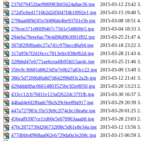
237bf79452faef980983bb5624a8ae36.jpg
2015-03-12 23:42
3
272d5c6ed1716b2d2d5047f4b1f092e1.jpg
2015-03-15 19:40
5
279baa689d3f1e5f496de4be93761e5b.jpg
2015-03-08 18:51
4
279cee371e80ff9467c7561e54860fe5.jpg
2015-03-04 18:33
3
294e6a79eee6ac79e4d96d9b3091ff92.jpg
2015-03-25 21:47
4
307df2f6f0aabc27a741c970accd6a94.jpg
2015-03-18 23:22
3
317a95b7f2d16ccc7813efec838ef62d.jpg
2015-03-28 21:43
4
329bbd47e6771ae6cea4fb95fd15ae4c.jpg
2015-03-25 21:46
3
350c0c30681d0623d5e7e0b27a83cc22.jpg
2015-03-09 13:49
3
386c5d720f6d0a8d7d642f98d93c2a2b.jpg
2015-03-12 21:41
3
429ddddffac066148035256e3f2e8050.jpg
2015-03-20 13:23
2
433cc12cb70d11e123af2622dc37f1fb.jpg
2015-03-30 16:37
3
446ad4e6f2f0ade7f6cb29c6ee89a917.jpg
2015-03-29 20:39
3
447a727983c35e53b9c2f74cbc18ea6e.jpg
2015-03-20 01:25
2
456eaf039f7ce11d60e5e070963aaab8.jpg
2015-03-28 23:03
2
470c2872739d266732f08c5d61e8e34a.jpg
2015-03-12 13:56
3
477dbbb4f968aa062eb729da0a3e268c.jpg
2015-03-15 06:59
3