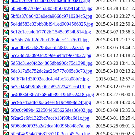
5b45f76e26b55db0533fba6fdf69a81c.jpg
2015-03-01 15:25
3
5b598987703e4533053f560c29f16b47.jpg
2015-03-28 13:21
2
5bf0a378b0423a0eda9668c9710284c5.jpg
2015-03-10 23:27
4
5c4dd583e03bbb0bf941ed9094566025.jpg
2015-03-16 22:50
2
5c12c1cea4efb7702bf1545a0934b514.jpg
2015-03-07 19:56
3
5c556c7ddff2d2bfcf26f4dec12a7691.jpg
2015-03-19 21:17
3
5cad0b692cb87966aefd2d8f2ac2a3a7.jpg
2015-03-05 19:44
2
5cc23d2d3d993d259de6ef4cf9e74b27.jpg
2015-03-12 14:18
2
5d53c31ec0fd2c4865dbb906c75d1398.jpg
2015-03-20 13:41
3
5de317a5d752dc2ac25c777c065e3c73.jpg
2015-03-10 02:13
2
5dfb7fa1d3f092aedc4e44bc18a08bfc.jpg
2015-03-11 12:57
4
5e3cd48458fb8e0b2a857f22472cc419.jpg
2015-03-12 07:05
2
5e408360367d76864b39c19dd9c2418b.jpg
2015-03-27 09:00
1
5ec9b7d5adfc06364ee1919c9898d24f.jpg
2015-03-28 14:20
3
5f0c6c989b46225044505625dea36e02.jpg
2015-03-09 15:35
3
5f2ac2e6fc1322be7aceb13f99ba6d1c.jpg
2015-03-01 15:25
4
5f968d60f935a2a2deaf40395b848c7a.jpg
2015-03-25 05:01
3
5fe504c954a7568135710f3eca45f5ab.jpg
2015-03-25 05:02
3