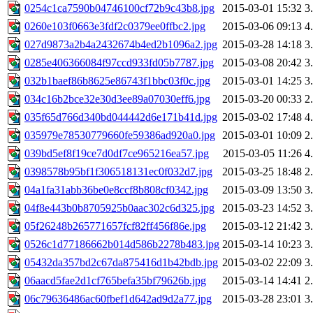
0254c1ca7590b04746100cf72b9c43b8.jpg
2015-03-01 15:32
3
0260e103f0663e3fdf2c0379ee0ffbc2.jpg
2015-03-06 09:13
4
027d9873a2b4a2432674b4ed2b1096a2.jpg
2015-03-28 14:18
3
0285e406366084f97ccd933fd05b7787.jpg
2015-03-08 20:42
3
032b1baef86b8625e86743f1bbc03f0c.jpg
2015-03-01 14:25
3
034c16b2bce32e30d3ee89a07030eff6.jpg
2015-03-20 00:33
2
035f65d766d340bd044442d6e171b41d.jpg
2015-03-02 17:48
4
035979e78530779660fe59386ad920a0.jpg
2015-03-01 10:09
2
039bd5ef8f19ce7d0df7ce965216ea57.jpg
2015-03-05 11:26
4
0398578b95bf1f306518131ec0f032d7.jpg
2015-03-25 18:48
2
04a1fa31abb36be0e8ccf8b808cf0342.jpg
2015-03-09 13:50
3
04f8e443b0b8705925b0aac302c6d325.jpg
2015-03-23 14:52
3
05f26248b265771657fcf82ff456f86e.jpg
2015-03-12 21:42
3
0526c1d77186662b014d586b2278b483.jpg
2015-03-14 10:23
3
05432da357bd2c67da875416d1b42bdb.jpg
2015-03-02 22:09
3
06aacd5fae2d1cf765befa35bf79626b.jpg
2015-03-14 14:41
2
06c79636486ac60fbef1d642ad9d2a77.jpg
2015-03-28 23:01
3