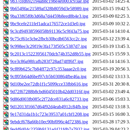
9b37ced692194ab8c19be4e0003c93ae.jpg
2015-03-02 14:25
4
9b6549fac21589af328b8059d3e58989.jpg
2015-03-15 19:42
5
9ba33f65f0b3d68a7d4459b8eed8b4e3.jpg
2015-03-09 02:25
3
9bc9cefe211fef1adca176572ce1d3e0.jpg
2015-03-09 10:32
2
9c3cd94938596058b91136c5c9f43a75.jpg
2015-03-14 14:10
4
9c75cf61e3cbe2fbcb30bcdb6563cc2c.jpg
2015-03-12 23:39
4
9c998ee3c29f19e3fa173f505c5387d7.jpg
2015-03-19 13:45
3
9c2013c15223956170dcb74b352d8b55.jpg
2015-03-15 15:59
3
9ce3c86a98fcafb283f728ad74fff6f7.jpg
2015-03-14 14:16
3
9cf89b625c7b84ff72c97c353aaae2c0.jpg
2015-03-19 20:56
3
9cff05b64d6bef97cb5b030864fbe46a.jpg
2015-03-02 13:13
3
9d10be2ee72db1f1c5099cce33fbb616.jpg
2015-03-31 20:30
8
9d72f67288b8cbd6045010b42dd0316f.jpg
2015-03-02 23:49
4
9d86d003fb085c2f72dce831a6c82733.jpg
2015-03-06 15:03
3
9d12013f1667d64f92d4eab4912c84fb.jpg
2015-03-02 13:18
3
9e17d31da1b1c723e39537a01cbf1208.jpg
2015-03-15 16:00
3
9ebdcf678a66b10ec90bf096c4d72386.jpg
2015-03-28 17:29
3
9edd9404c2359b9131ad421fdb7a7932.jpg
2015-03-29 04:23
2