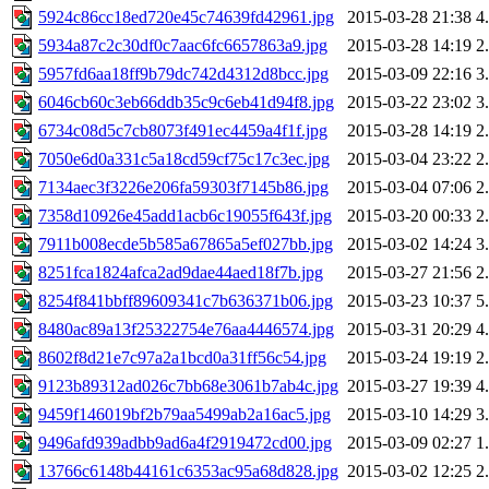
5924c86cc18ed720e45c74639fd42961.jpg
2015-03-28 21:38
4
5934a87c2c30df0c7aac6fc6657863a9.jpg
2015-03-28 14:19
2
5957fd6aa18ff9b79dc742d4312d8bcc.jpg
2015-03-09 22:16
3
6046cb60c3eb66ddb35c9c6eb41d94f8.jpg
2015-03-22 23:02
3
6734c08d5c7cb8073f491ec4459a4f1f.jpg
2015-03-28 14:19
2
7050e6d0a331c5a18cd59cf75c17c3ec.jpg
2015-03-04 23:22
2
7134aec3f3226e206fa59303f7145b86.jpg
2015-03-04 07:06
2
7358d10926e45add1acb6c19055f643f.jpg
2015-03-20 00:33
2
7911b008ecde5b585a67865a5ef027bb.jpg
2015-03-02 14:24
3
8251fca1824afca2ad9dae44aed18f7b.jpg
2015-03-27 21:56
2
8254f841bbff89609341c7b636371b06.jpg
2015-03-23 10:37
5
8480ac89a13f25322754e76aa4446574.jpg
2015-03-31 20:29
4
8602f8d21e7c97a2a1bcd0a31ff56c54.jpg
2015-03-24 19:19
2
9123b89312ad026c7bb68e3061b7ab4c.jpg
2015-03-27 19:39
4
9459f146019bf2b79aa5499ab2a16ac5.jpg
2015-03-10 14:29
3
9496afd939adbb9ad6a4f2919472cd00.jpg
2015-03-09 02:27
1
13766c6148b44161c6353ac95a68d828.jpg
2015-03-02 12:25
2