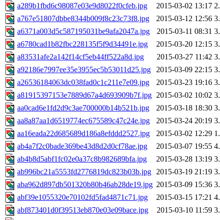
a289b1fbd6c98087e03e9d8022f0cfeb.jpg
2015-03-02 13:17
2
a767e51807dbbe8344b009f8c23c73f8.jpg
2015-03-12 12:56
3
a6371a003d5c587195031be9afa2047a.jpg
2015-03-11 08:31
3
a6780cad1b82fbc228135f5f9d34491e.jpg
2015-03-20 12:15
3
a83531afe2a142f14cf5eb44ff522a8d.jpg
2015-03-27 11:42
3
a92186e7997ee35e3955ec5b53011d25.jpg
2015-03-09 22:15
3
a26536184063dc038fad0c1c211e7e09.jpg
2015-03-23 19:16
3
a81915397153e7889d67a4d693909b7f.jpg
2015-03-02 10:02
3
aa0cad6e1fd2d9c3ae700000b14b521b.jpg
2015-03-18 18:30
3
aa8a87aa1d6519774ec675589c47c24e.jpg
2015-03-24 20:19
3
aa16eada22d685689d186a8efddd2527.jpg
2015-03-02 12:29
1
ab4a7f2c0bade369be43d8d2d0cf78ae.jpg
2015-03-07 19:55
4
ab4b8d5abf1fc02e0a37c8b982689bfa.jpg
2015-03-28 13:19
3
ab996bc21a5553fd2776819dc823b03b.jpg
2015-03-19 21:19
3
aba962d897db501320b80b46ab28de19.jpg
2015-03-09 15:36
3
abf39e1055320e70102fd5fad4871c71.jpg
2015-03-15 17:21
4
abf873401d0f39513eb870e03e09bace.jpg
2015-03-10 11:59
3