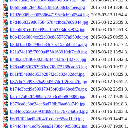
b6fdb5afd2fe4065319b156b8cbcf5ee.jpg
2015-03-19 13:46
3
b7d26008bcc00586647196e3cb9b0544.jpg
2015-03-13 11:54
4
b7d4868329d675846784cfbda7e69844.jpg
2015-03-12 23:39
3
b7eb6f81e6ff7e099ac1ab3734d3e814.jpg
2015-03-16 22:51
3
b8b436e6884ce22c83c8855767a950dc.jpg
2015-03-25 09:55
3
b8dd1aa1f8c996cb33c7bc152560511a.jpg
2015-03-12 16:17
2
b21a74a105f7099a455b163910df7ea8.jpg
2015-03-12 13:54
3
b48b237f3f0e00258c34443fb71327cc.jpg
2015-03-23 15:42
3
b76aa4960f782983ed7f8d72788cad33.jpg
2015-03-09 10:32
2
b81fff54e8dd353b287f2c3c82482dcf.jpg
2015-03-24 03:29
3
b87c6c7b993e2ba99d597dc1f263ca76.jpg
2015-03-12 13:55
2
b174e3bcd9a59917045bf0d946bcdf7e.jpg
2015-03-02 23:51
3
b251f7af62f4989afc73b3cd9b86908b.jpg
2015-03-27 19:39
4
b379ea8c3be34ee6ad7fdbf9aa68a749.jpg
2015-03-24 19:18
3
b584d6c65caa693fdb9241376724a62d.jpg
2015-03-16 12:03
3
b699ff02fae0b2fe401edc0e55aa11e0.jpg
2015-03-09 14:47
4
b744d7f441ec795eea51738c49058862.jpg
2015-03-07 19:00
1