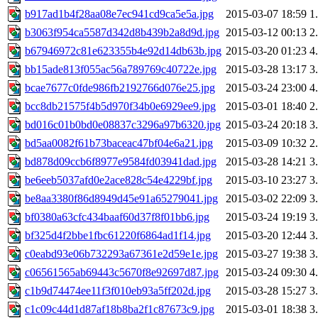
b917ad1b4f28aa08e7ec941cd9ca5e5a.jpg
2015-03-07 18:59
1
b3063f954ca5587d342d8b439b2a8d9d.jpg
2015-03-12 00:13
2
b67946972c81e623355b4e92d14db63b.jpg
2015-03-20 01:23
4
bb15ade813f055ac56a789769c40722e.jpg
2015-03-28 13:17
3
bcae7677c0fde986fb2192766d076e25.jpg
2015-03-24 23:00
4
bcc8db21575f4b5d970f34b0e6929ee9.jpg
2015-03-01 18:40
2
bd016c01b0bd0e08837c3296a97b6320.jpg
2015-03-24 20:18
3
bd5aa0082f61b73baceac47bf04e6a21.jpg
2015-03-09 10:32
2
bd878d09ccb6f8977e9584fd03941dad.jpg
2015-03-28 14:21
3
be6eeb5037afd0e2ace828c54e4229bf.jpg
2015-03-10 23:27
3
be8aa3380f86d8949d45e91a65279041.jpg
2015-03-02 22:09
3
bf0380a63cfc434baaf60d37f8f01bb6.jpg
2015-03-24 19:19
3
bf325d4f2bbe1fbc61220f6864ad1f14.jpg
2015-03-20 12:44
3
c0eabd93e06b732293a67361e2d59e1e.jpg
2015-03-27 19:38
3
c06561565ab69443c5670f8e92697d87.jpg
2015-03-24 09:30
4
c1b9d74474ee11f3f010eb93a5ff202d.jpg
2015-03-28 15:27
3
c1c09c44d1d87af18b8ba2f1c87673c9.jpg
2015-03-01 18:38
3