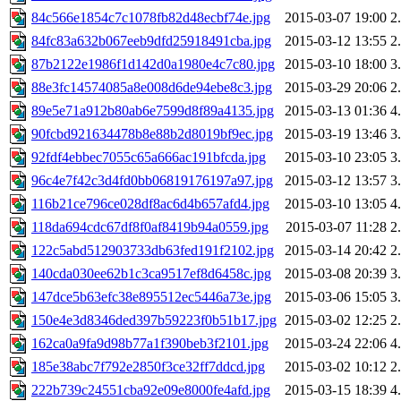
84c566e1854c7c1078fb82d48ecbf74e.jpg
2015-03-07 19:00
2
84fc83a632b067eeb9dfd25918491cba.jpg
2015-03-12 13:55
2
87b2122e1986f1d142d0a1980e4c7c80.jpg
2015-03-10 18:00
3
88e3fc14574085a8e008d6de94ebe8c3.jpg
2015-03-29 20:06
2
89e5e71a912b80ab6e7599d8f89a4135.jpg
2015-03-13 01:36
4
90fcbd921634478b8e88b2d8019bf9ec.jpg
2015-03-19 13:46
3
92fdf4ebbec7055c65a666ac191bfcda.jpg
2015-03-10 23:05
3
96c4e7f42c3d4fd0bb06819176197a97.jpg
2015-03-12 13:57
3
116b21ce796ce028df8ac6d4b657afd4.jpg
2015-03-10 13:05
4
118da694cdc67df8f0af8419b94a0559.jpg
2015-03-07 11:28
2
122c5abd512903733db63fed191f2102.jpg
2015-03-14 20:42
2
140cda030ee62b1c3ca9517ef8d6458c.jpg
2015-03-08 20:39
3
147dce5b63efc38e895512ec5446a73e.jpg
2015-03-06 15:05
3
150e4e3d8346ded397b59223f0b51b17.jpg
2015-03-02 12:25
2
162ca0a9fa9d98b77a1f390beb3f2101.jpg
2015-03-24 22:06
4
185e38abc7f792e2850f3ce32ff7ddcd.jpg
2015-03-02 10:12
2
222b739c24551cba92e09e8000fe4afd.jpg
2015-03-15 18:39
4