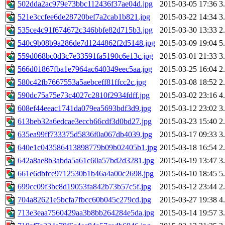
502dda2ac979e73bbc112436f37ae04d.jpg
2015-03-05 17:36
3
521e3ccfee6de28720bef7a2cab1b821.jpg
2015-03-22 14:34
3
535ce4c91f674672c346bbfe82d715b3.jpg
2015-03-30 13:33
2
540c9b08b9a286de7d1244862f2d5148.jpg
2015-03-09 19:04
5
559d068bc0d3c7e33591fa5190c6e13c.jpg
2015-03-01 21:33
3
566d01867fba1e7964ac640349eec5aa.jpg
2015-03-25 16:04
2
580c42fb7667553a5aebceff81ffcc2c.jpg
2015-03-08 18:52
2
590dc75a75e73c4027c2810f2934fdff.jpg
2015-03-02 23:16
4
608ef44eeac1741da079ea5693bdf3d9.jpg
2015-03-12 23:02
3
613beb32a6edcae3eccb66cdf3d0bd27.jpg
2015-03-23 15:40
2
635ea99ff733375d5836f0a067db4039.jpg
2015-03-17 09:33
3
640e1c043586413898779b09b02405b1.jpg
2015-03-18 16:54
2
642a8ae8b3abda5a61c60a57bd2d3281.jpg
2015-03-19 13:47
3
661e6dbfce9712530b1b46a4a00c2698.jpg
2015-03-10 18:45
5
699cc09f3bc8d19053fa842b73b57c5f.jpg
2015-03-12 23:44
2
704a82621e5bcfa7fbcc60b045c279cd.jpg
2015-03-27 19:38
4
713e3eaa7560429aa3b8bb264284e5da.jpg
2015-03-14 19:57
3