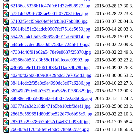
62186ce5336b1fe47dfc61d32e8b8927.jpg
2015-03-28 17:30
3
57214e929f6708fae9c01f077081f0ec.jpg
2015-03-28 22:23
3
57102f54cf5b9c0fef44fcb3e37bb886.jpg
2015-03-07 20:04
3
55814b151c2dadcb9907fcf751de5659.jpg
2015-03-14 20:03
3
55422cb4cb5d5e086983b911a05f6f14.jpg
2015-03-28 15:03
3
54464dccdedd9aa0d5753fac724bfd10.jpg
2015-03-02 22:09
3
47334d40f91b62a5478e9e8637f25370.jpg
2015-03-02 23:49
3
45366a8b531d3b58c11bfafecae99993.jpg
2015-03-09 02:23
2
43069eb8e11d10619f33a11fac39b78b.jpg
2015-03-09 02:26
3
40240fd2b06369e30a29bdc37e705dd3.jpg
2015-03-30 06:53
2
38414cdc2f35a8c9a4990dc3e67a6286.jpg
2015-03-10 23:27
3
36749b050edbb7677bca5826d1580829.jpg
2015-03-13 12:00
3
34088eb9065909642e14b072e2a8b68c.jpg
2015-03-12 11:24
2
30377a2a3d218d9471b5bb10cbf0def1.jpg
2015-03-25 00:23
2
28615e559651d80d9be522d79e6b95c9.jpg
2015-03-02 22:10
3
28303fc29e78657b657c04ef31bd93df.jpg
2015-03-17 05:58
4
26636fa3176f58fef54b0c578bb62c74.jpg
2015-03-13 18:56
3