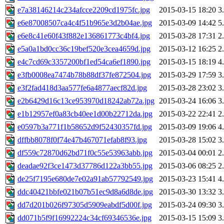
e7a38146214c234afcce2209cd1975fc.jpg
2015-03-15 18:20
3
e6e87008507ca4c4f51b965e3d2b04ae.jpg
2015-03-09 14:42
5
e6e8c41e60f43f882e136861773c4bf4.jpg
2015-03-28 17:31
2
e5a0a1bd0cc36c19bef520e3cea4659d.jpg
2015-03-12 16:25
2
e4c7cd69c3357200bf1ed54ca6ef1890.jpg
2015-03-15 18:19
4
e3fb0008ea7474b78b88df37fe872504.jpg
2015-03-29 17:59
3
e3f2fad418d3aa577fe6a4877aecf82d.jpg
2015-03-28 23:02
3
e2b6429d16c13ce953970d18242ab72a.jpg
2015-03-24 16:06
3
e1b12957ef0a83cb40ee1d00b22712da.jpg
2015-03-22 22:41
2
e0597b3a771f1b58652d9f52430357fd.jpg
2015-03-09 19:06
4
dffbb8078f0f74e47b467071efab8f93.jpg
2015-03-28 15:02
3
df559c72870d62bd71f0c55e53963abb.jpg
2015-03-04 00:01
2
deadae92f3ce1473d37786d122a3bb55.jpg
2015-03-06 08:25
2
de25f7195e680de7e02a91ab57792549.jpg
2015-03-23 15:41
4
ddc40421bbfe021b07b51ec9d8a6d8de.jpg
2015-03-30 13:32
3
dd7d201b026f97305d5909eabdf5d00f.jpg
2015-03-24 09:30
3
dd071b5f9f16992224c34cf69346536e.jpg
2015-03-15 15:09
3