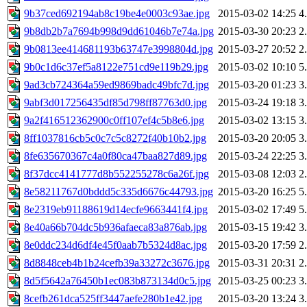
9b37ced692194ab8c19be4e0003c93ae.jpg
2015-03-02 14:25
4
9b8db2b7a7694b998d9dd61046b7e74a.jpg
2015-03-30 20:23
2
9b0813ee414681193b63747e3998804d.jpg
2015-03-27 20:52
2
9b0c1d6c37ef5a8122e751cd9e119b29.jpg
2015-03-02 10:10
5
9ad3cb724364a59ed9869badc49bfc7d.jpg
2015-03-20 01:23
3
9abf3d017256435df85d798ff87763d0.jpg
2015-03-24 19:18
3
9a2f416512362900c0ff107ef4c5b8e6.jpg
2015-03-02 13:15
3
8ff1037816cb5c0c7c5c8272f40b10b2.jpg
2015-03-20 20:05
3
8fe635670367c4a0f80ca47baa827d89.jpg
2015-03-24 22:25
3
8f37dcc4141777d8b552255278c6a26f.jpg
2015-03-08 12:03
2
8e58211767d0bddd5c335d6676c44793.jpg
2015-03-20 16:25
5
8e2319eb91188619d14ecfe9663441f4.jpg
2015-03-02 17:49
5
8e40a66b704dc5b936afaeca83a876ab.jpg
2015-03-15 19:42
3
8e0ddc234d6df4e45f0aab7b5324d8ac.jpg
2015-03-20 17:59
2
8d8848ceb4b1b24cefb39a33272c3676.jpg
2015-03-31 20:31
2
8d5f5642a76450b1ec083b873134d0c5.jpg
2015-03-25 00:23
3
8cefb261dca525ff3447aefe280b1e42.jpg
2015-03-20 13:24
3