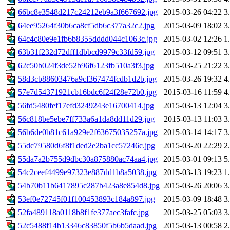
66bc8e3548d217c24212eb9a3f667692.jpg
2015-03-26 04:22
3
64ee95264f30b6ca8cf5db6c377a32c2.jpg
2015-03-09 18:02
3
64c4c80e9e1fb6b8355dddd044c1063c.jpg
2015-03-02 12:26
1
63b31f232d72dff1dbbcd9979c33fd59.jpg
2015-03-12 09:51
3
62c50b024f3de52b96f6123fb510a3f3.jpg
2015-03-25 21:22
3
58d3cb88603476a9cf367474fcdb1d2b.jpg
2015-03-26 19:32
4
57e7d54371921cb16bdc6f24f28e72b0.jpg
2015-03-16 11:59
4
56fd5480fef17efd3249243e16700414.jpg
2015-03-13 12:04
3
56c818be5ebe7ff733a6a1da8dd11d29.jpg
2015-03-13 11:03
3
56b6de0b81c61a929e2f63675035257a.jpg
2015-03-14 14:17
3
55dc79580d6f8f1ded2e2ba1cc57246c.jpg
2015-03-20 22:29
2
55da7a2b755d9dbc30a875880ac74aa4.jpg
2015-03-01 09:13
5
54c2ceef4499e97323e887dd1b8a5038.jpg
2015-03-13 19:23
1
54b70b11b6417895c287b423a8e854d8.jpg
2015-03-26 20:06
3
53ef0e72745f01f100453893c184a897.jpg
2015-03-09 18:48
3
52fa489118a0118b8f1fe377aec3fafc.jpg
2015-03-25 05:03
3
52c5488f14b13346c83850f5b6b5daad.jpg
2015-03-13 00:58
2