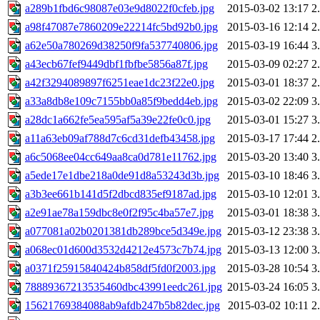
a289b1fbd6c98087e03e9d8022f0cfeb.jpg
2015-03-02 13:17
2
a98f47087e7860209e22214fc5bd92b0.jpg
2015-03-16 12:14
2
a62e50a780269d38250f9fa537740806.jpg
2015-03-19 16:44
3
a43ecb67fef9449dbf1fbfbe5856a87f.jpg
2015-03-09 02:27
2
a42f3294089897f6251eae1dc23f22e0.jpg
2015-03-01 18:37
2
a33a8db8e109c7155bb0a85f9bedd4eb.jpg
2015-03-02 22:09
3
a28dc1a662fe5ea595af5a39e22fe0c0.jpg
2015-03-01 15:27
3
a11a63eb09af788d7c6cd31defb43458.jpg
2015-03-17 17:44
2
a6c5068ee04cc649aa8ca0d781e11762.jpg
2015-03-20 13:40
3
a5ede17e1dbe218a0de91d8a53243d3b.jpg
2015-03-10 18:46
3
a3b3ee661b141d5f2dbcd835ef9187ad.jpg
2015-03-10 12:01
3
a2e91ae78a159dbc8e0f2f95c4ba57e7.jpg
2015-03-01 18:38
3
a077081a02b0201381db289bce5d349e.jpg
2015-03-12 23:38
3
a068ec01d600d3532d4212e4573c7b74.jpg
2015-03-13 12:00
3
a0371f25915840424b858df5fd0f2003.jpg
2015-03-28 10:54
3
78889367213535460dbc43991eedc261.jpg
2015-03-24 16:05
3
15621769384088ab9afdb247b5b82dec.jpg
2015-03-02 10:11
2