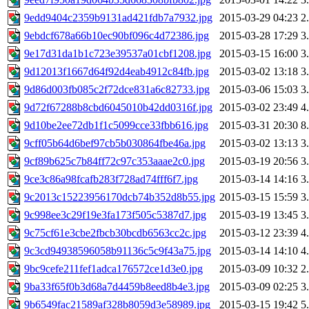
9edd9404c2359b9131ad421fdb7a7932.jpg
2015-03-29 04:23
2
9ebdcf678a66b10ec90bf096c4d72386.jpg
2015-03-28 17:29
3
9e17d31da1b1c723e39537a01cbf1208.jpg
2015-03-15 16:00
3
9d12013f1667d64f92d4eab4912c84fb.jpg
2015-03-02 13:18
3
9d86d003fb085c2f72dce831a6c82733.jpg
2015-03-06 15:03
3
9d72f67288b8cbd6045010b42dd0316f.jpg
2015-03-02 23:49
4
9d10be2ee72db1f1c5099cce33fbb616.jpg
2015-03-31 20:30
8
9cff05b64d6bef97cb5b030864fbe46a.jpg
2015-03-02 13:13
3
9cf89b625c7b84ff72c97c353aaae2c0.jpg
2015-03-19 20:56
3
9ce3c86a98fcafb283f728ad74fff6f7.jpg
2015-03-14 14:16
3
9c2013c15223956170dcb74b352d8b55.jpg
2015-03-15 15:59
3
9c998ee3c29f19e3fa173f505c5387d7.jpg
2015-03-19 13:45
3
9c75cf61e3cbe2fbcb30bcdb6563cc2c.jpg
2015-03-12 23:39
4
9c3cd94938596058b91136c5c9f43a75.jpg
2015-03-14 14:10
4
9bc9cefe211fef1adca176572ce1d3e0.jpg
2015-03-09 10:32
2
9ba33f65f0b3d68a7d4459b8eed8b4e3.jpg
2015-03-09 02:25
3
9b6549fac21589af328b8059d3e58989.jpg
2015-03-15 19:42
5