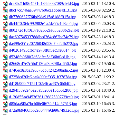
dca8b21fd964571d134a90b7089cb4d3.jpg
2015-03-14 13:10
4
dbcf7cc746ae89447606ca1ccee4d131.jpg
2015-03-09 02:29
2
db7760637f76fbd9da915a81d8fff15a.jpg
2015-03-03 14:18
3
db44ff0264c992982e1a2de55c1d3cb5.jpg
2015-03-05 20:03
4
db0272d10f0a37e02652ea635208b2e2.jpg
2015-03-19 21:18
2
dae6975453378ddbed364c862be74e79.jpg
2015-03-28 14:18
3
da499e051c20726048d53d7bef2fb272.jpg
2015-03-30 20:24
2
d40261493dfbc4a970ff8f8ec5fe0014.jpg
2015-03-03 23:55
6
d5248fb96f0f7d63dfce5df36bf0cd1b.jpg
2015-03-14 14:13
4
d2668c47e7c5bd1f30af8989f0aa6562.jpg
2015-03-07 19:56
4
d746ec8a8ce396376cb8f242508ada52.jpg
2015-03-18 12:30
4
d725dcd20bf2aaf4099ef9351b3787da.jpg
2015-03-07 11:29
2
d418b909c71521f02effcacf37c6b04f.jpg
2015-03-04 23:21
2
d294f3892e46e28a55200e13d66f2f80.jpg
2015-03-01 18:40
3
d120d55aa945363611368753077f9ee0.jpg
2015-03-01 18:41
4
d85daa8f5a7bcb06e6f67fa514d57513.jpg
2015-03-19 16:45
3
d72a0b9466fbb2e804449d99674932c1.jpg
2015-03-17 16:46
2