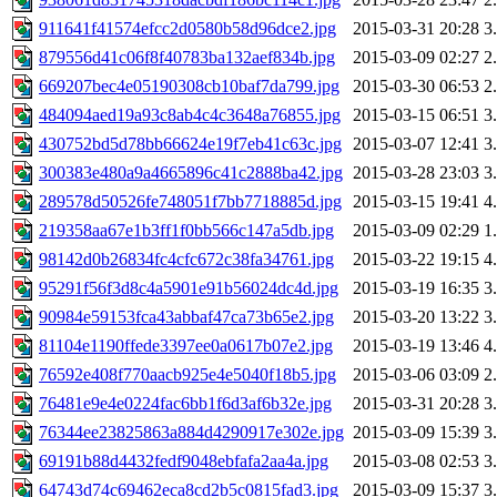
911641f41574efcc2d0580b58d96dce2.jpg
2015-03-31 20:28
3
879556d41c06f8f40783ba132aef834b.jpg
2015-03-09 02:27
2
669207bec4e05190308cb10baf7da799.jpg
2015-03-30 06:53
2
484094aed19a93c8ab4c4c3648a76855.jpg
2015-03-15 06:51
3
430752bd5d78bb66624e19f7eb41c63c.jpg
2015-03-07 12:41
3
300383e480a9a4665896c41c2888ba42.jpg
2015-03-28 23:03
3
289578d50526fe748051f7bb7718885d.jpg
2015-03-15 19:41
4
219358aa67e1b3ff1f0bb566c147a5db.jpg
2015-03-09 02:29
1
98142d0b26834fc4cfc672c38fa34761.jpg
2015-03-22 19:15
4
95291f56f3d8c4a5901e91b56024dc4d.jpg
2015-03-19 16:35
3
90984e59153fca43abbaf47ca73b65e2.jpg
2015-03-20 13:22
3
81104e1190ffede3397ee0a0617b07e2.jpg
2015-03-19 13:46
4
76592e408f770aacb925e4e5040f18b5.jpg
2015-03-06 03:09
2
76481e9e4e0224fac6bb1f6d3af6b32e.jpg
2015-03-31 20:28
3
76344ee23825863a884d4290917e302e.jpg
2015-03-09 15:39
3
69191b88d4432fedf9048ebfafa2aa4a.jpg
2015-03-08 02:53
3
64743d74c69462eca8cd2b5c0815fad3.jpg
2015-03-09 15:37
3