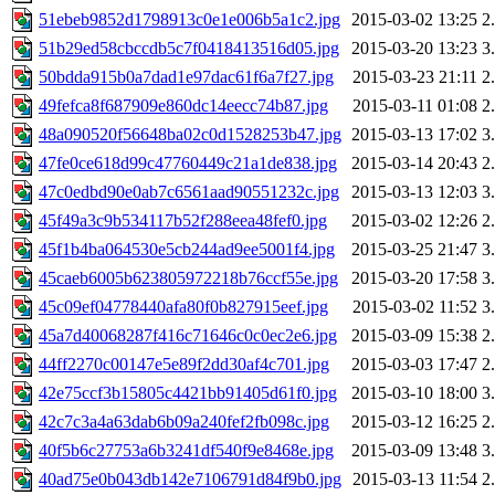
51ebeb9852d1798913c0e1e006b5a1c2.jpg
2015-03-02 13:25
2
51b29ed58cbccdb5c7f0418413516d05.jpg
2015-03-20 13:23
3
50bdda915b0a7dad1e97dac61f6a7f27.jpg
2015-03-23 21:11
2
49fefca8f687909e860dc14eecc74b87.jpg
2015-03-11 01:08
2
48a090520f56648ba02c0d1528253b47.jpg
2015-03-13 17:02
3
47fe0ce618d99c47760449c21a1de838.jpg
2015-03-14 20:43
2
47c0edbd90e0ab7c6561aad90551232c.jpg
2015-03-13 12:03
3
45f49a3c9b534117b52f288eea48fef0.jpg
2015-03-02 12:26
2
45f1b4ba064530e5cb244ad9ee5001f4.jpg
2015-03-25 21:47
3
45caeb6005b623805972218b76ccf55e.jpg
2015-03-20 17:58
3
45c09ef04778440afa80f0b827915eef.jpg
2015-03-02 11:52
3
45a7d40068287f416c71646c0c0ec2e6.jpg
2015-03-09 15:38
2
44ff2270c00147e5e89f2dd30af4c701.jpg
2015-03-03 17:47
2
42e75ccf3b15805c4421bb91405d61f0.jpg
2015-03-10 18:00
3
42c7c3a4a63dab6b09a240fef2fb098c.jpg
2015-03-12 16:25
2
40f5b6c27753a6b3241df540f9e8468e.jpg
2015-03-09 13:48
3
40ad75e0b043db142e7106791d84f9b0.jpg
2015-03-13 11:54
2