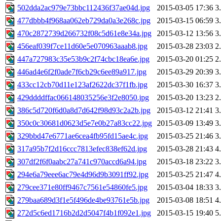
502dda2ac979e73bbc112436f37ae04d.jpg
2015-03-05 17:36
3
477dbbb4f968aa062eb729da0a3e268c.jpg
2015-03-15 06:59
3
470c2872739d266732f08c5d61e8e34a.jpg
2015-03-12 13:56
3
456eaf039f7ce11d60e5e070963aaab8.jpg
2015-03-28 23:03
2
447a727983c35e53b9c2f74cbc18ea6e.jpg
2015-03-20 01:25
2
446ad4e6f2f0ade7f6cb29c6ee89a917.jpg
2015-03-29 20:39
3
433cc12cb70d11e123af2622dc37f1fb.jpg
2015-03-30 16:37
3
429ddddffac066148035256e3f2e8050.jpg
2015-03-20 13:23
2
386c5d720f6d0a8d7d642f98d93c2a2b.jpg
2015-03-12 21:41
3
350c0c30681d0623d5e7e0b27a83cc22.jpg
2015-03-09 13:49
3
329bbd47e6771ae6cea4fb95fd15ae4c.jpg
2015-03-25 21:46
3
317a95b7f2d16ccc7813efec838ef62d.jpg
2015-03-28 21:43
4
307df2f6f0aabc27a741c970accd6a94.jpg
2015-03-18 23:22
3
294e6a79eee6ac79e4d96d9b3091ff92.jpg
2015-03-25 21:47
4
279cee371e80ff9467c7561e54860fe5.jpg
2015-03-04 18:33
3
279baa689d3f1e5f496de4be93761e5b.jpg
2015-03-08 18:51
4
272d5c6ed1716b2d2d5047f4b1f092e1.jpg
2015-03-15 19:40
5