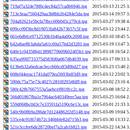
719af7a324e78f6c4ec84a57cadb6946.jpg
2015-03-13 21:25
3
713e3eaa7560429aa3b8bb264284e5da.jpg
2015-03-14 19:57
3
704a82621e5bcfa7fbcc60b045c279cd.jpg
2015-03-27 19:38
4
699cc09f3bc8d19053fa842b73b57c5f.jpg
2015-03-12 23:44
2
661e6dbfce9712530b1b46a4a00c2698.jpg
2015-03-10 18:45
5
642a8ae8b3abda5a61c60a57bd2d3281.jpg
2015-03-19 13:47
3
640e1c043586413898779b09b02405b1.jpg
2015-03-18 16:54
2
635ea99ff733375d5836f0a067db4039.jpg
2015-03-17 09:33
3
613beb32a6edcae3eccb66cdf3d0bd27.jpg
2015-03-23 15:40
2
608ef44eeac1741da079ea5693bdf3d9.jpg
2015-03-12 23:02
3
590dc75a75e73c4027c2810f2934fdff.jpg
2015-03-02 23:16
4
580c42fb7667553a5aebceff81ffcc2c.jpg
2015-03-08 18:52
2
566d01867fba1e7964ac640349eec5aa.jpg
2015-03-25 16:04
2
559d068bc0d3c7e33591fa5190c6e13c.jpg
2015-03-01 21:33
3
540c9b08b9a286de7d1244862f2d5148.jpg
2015-03-09 19:04
5
535ce4c91f674672c346bbfe82d715b3.jpg
2015-03-30 13:33
2
521e3ccfee6de28720bef7a2cab1b821.jpg
2015-03-22 14:34
3