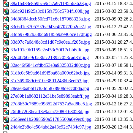
38a1b483e8b9bca9c57a97f195b63628.jpg
2015-03-15 18:37
4
36dc921f925a3c015fa756c5784f1008.jpg
2015-03-03 23:59
3
34d8f864dccb50fcd71c6e187068323a.jpg
2015-03-09 02:26
2
33e6d1e37057976a943c4f70770b2de7.jpg
2015-03-12 23:42
2
33db97982b33bd69185b9a996bce170f.jpg
2015-03-06 23:35
3
33d07c7a6d48c8cd1d07c9e0ea1f205e.jpg
2015-03-31 20:27
4
33a191e9b1159e2e453c50f17cbb6dfc.jpg
2015-03-09 18:51
3
32d4f260a9c0a3bfc21392c053cad85f.jpg
2015-03-05 11:25
3
32ac46f6841cfdbd53e3a9325332d80c.jpg
2015-03-07 18:58
1
31dfc0e5b9ad61d9f5ba68a009c62bcb.jpg
2015-03-14 09:31
3
31c369f089c6610e38ff12486b3eef53.jpg
2015-03-29 10:32
4
28eae86abbf1c83fd5878908decc0bda.jpg
2015-03-05 20:02
2
27e89b1a8682112e31be5e89893eabff.jpg
2015-03-04 19:28
3
27d8b50c7689c998522d7537a5ad8be5.jpg
2015-03-12 16:27
2
26fd672636eaff3e9a2a72080168053d.jpg
2015-03-13 12:01
3
25d6eed1b2098590a51785500a6e9ec0.jpg
2015-03-18 13:35
3
24d4e2b8c4c504abd2a43e92c7434c97.jpg
2015-03-20 12:44
3