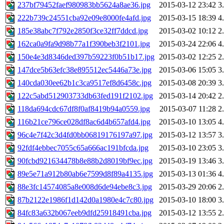
237bf79452faef980983bb5624a8ae36.jpg
2015-03-12 23:42
3
222b739c24551cba92e09e8000fe4afd.jpg
2015-03-15 18:39
4
185e38abc7f792e2850f3ce32ff7ddcd.jpg
2015-03-02 10:12
2
162ca0a9fa9d98b77a1f390beb3f2101.jpg
2015-03-24 22:06
4
150e4e3d8346ded397b59223f0b51b17.jpg
2015-03-02 12:25
2
147dce5b63efc38e895512ec5446a73e.jpg
2015-03-06 15:05
3
140cda030ee62b1c3ca9517ef8d6458c.jpg
2015-03-08 20:39
3
122c5abd512903733db63fed191f2102.jpg
2015-03-14 20:42
2
118da694cdc67df8f0af8419b94a0559.jpg
2015-03-07 11:28
2
116b21ce796ce028df8ac6d4b657afd4.jpg
2015-03-10 13:05
4
96c4e7f42c3d4fd0bb06819176197a97.jpg
2015-03-12 13:57
3
92fdf4ebbec7055c65a666ac191bfcda.jpg
2015-03-10 23:05
3
90fcbd921634478b8e88b2d8019bf9ec.jpg
2015-03-19 13:46
3
89e5e71a912b80ab6e7599d8f89a4135.jpg
2015-03-13 01:36
4
88e3fc14574085a8e008d6de94ebe8c3.jpg
2015-03-29 20:06
2
87b2122e1986f1d142d0a1980e4c7c80.jpg
2015-03-10 18:00
3
84fc83a632b067eeb9dfd25918491cba.jpg
2015-03-12 13:55
2