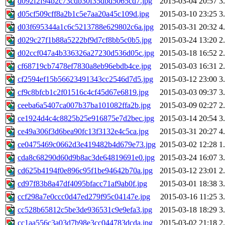
d092f2f94b2c73cdb30f35dbd5065cd7.jpg
2015-03-04 20:57
3
d05cf509cff8a2b1c5e7aa20a45c109d.jpg
2015-03-10 23:25
3
d03f695344a1c6c5213788e629802c6a.jpg
2015-03-31 20:32
4
d029c27f1b88a5222bf9d7cf8bb5c0b5.jpg
2015-03-24 13:20
2
d02ccf047a4b336326a27230d536d05c.jpg
2015-03-18 16:52
2
cf68719cb7478ef7830a8eb96ebdb4ce.jpg
2015-03-03 16:31
2
cf2594ef15b56623491343cc2546d7d5.jpg
2015-03-12 23:00
3
cf9c8bfcb1c2f01516c4cf45d67e6819.jpg
2015-03-03 09:37
3
ceeba6a5407ca007b37ba101082ffa2b.jpg
2015-03-09 02:27
2
ce1924d4c4c8825b25e916875e7d2bec.jpg
2015-03-14 20:54
3
ce49a306f3d6bea90fc13f3132e4c5ca.jpg
2015-03-31 20:27
4
ce0475469c0662d3e419482b4d679e73.jpg
2015-03-02 12:28
1
cda8c68290d60d9b8ac3de64819691e0.jpg
2015-03-24 16:07
3
cd625b4194f0e896c95f1be94642b70a.jpg
2015-03-12 23:01
2
cd97f83b8a47df4095bfacc71af9ab0f.jpg
2015-03-01 18:38
3
ccf298a7e0ccc0d47ed279f95c04147e.jpg
2015-03-16 11:25
3
cc528b65812c5be3de936531c9e9efa3.jpg
2015-03-18 18:29
3
cc1aa556c3a03d7b98e3cc044783dcda.jpg
2015-03-02 21:18
2