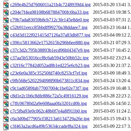
c269e4b25d7606011a21b4c7248939d4.jpg
2015-03-20 13:41
3
c204e7f4ea98108b687884700fc6ba33.jpg
2015-03-03 19:38
5
c79b7ada83059b8cb712c3fe145e8de0.jpg
2015-03-03 07:31
2
c52b911eecc85bbdff99270a38ddaee7.jpg
2015-03-23 16:44
1
c43d3d122f021415d7126a37a83db877.jpg
2015-03-04 09:12
2
c39fcc5813662e1752615b296b6ee880.jpg
2015-03-21 07:29
3
c37c3d2c795b38893b1ecd96bf4347e9.jpg
2015-03-17 16:45
2
c37aa5b53016ccf8c6ab5943e50bb52c.jpg
2015-03-02 23:23
4
c32f16c77842d052ad8b1ed225e6cb23.jpg
2015-03-30 21:37
2
c23e6e0a385c35250fd740c8253cf7ef.jpg
2015-03-09 18:49
3
c9fb568e5202294098f90b673811c834.jpg
2015-03-24 13:20
4
c9c1ad6589fab77007004c1be02e73f7.jpg
2015-03-19 16:48
3
c8d1e2c1b6c8dfe886c72a5c49f16129.jpg
2015-03-28 22:23
2
c7ffc06780d2a9e608aaa0fa3201cd0b.jpg
2015-03-26 14:50
2
c7c5fba93e0c062c48b0f7e4a8f911b0.jpg
2015-03-05 11:24
2
c6a3d0bd77905cf38213a6134729a26e.jpg
2015-03-15 19:43
3
c3f463a2acd6a49b53634ccadef8a324.jpg
2015-03-09 22:17
3