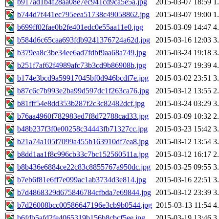
b917ad1b4f28aa08e7ec941cd9ca5e5a.jpg
2015-03-07 18:59
1
b744d7f441ec795eea51738c49058862.jpg
2015-03-07 19:00
1
b699ff02fae0b2fe401edc0e55aa11e0.jpg
2015-03-09 14:47
4
b584d6c65caa693fdb9241376724a62d.jpg
2015-03-16 12:03
3
b379ea8c3be34ee6ad7fdbf9aa68a749.jpg
2015-03-24 19:18
3
b251f7af62f4989afc73b3cd9b86908b.jpg
2015-03-27 19:39
4
b174e3bcd9a59917045bf0d946bcdf7e.jpg
2015-03-02 23:51
3
b87c6c7b993e2ba99d597dc1f263ca76.jpg
2015-03-12 13:55
2
b81fff54e8dd353b287f2c3c82482dcf.jpg
2015-03-24 03:29
3
b76aa4960f782983ed7f8d72788cad33.jpg
2015-03-09 10:32
2
b48b237f3f0e00258c34443fb71327cc.jpg
2015-03-23 15:42
3
b21a74a105f7099a455b163910df7ea8.jpg
2015-03-12 13:54
3
b8dd1aa1f8c996cb33c7bc152560511a.jpg
2015-03-12 16:17
2
b8b436e6884ce22c83c8855767a950dc.jpg
2015-03-25 09:55
3
b7eb6f81e6ff7e099ac1ab3734d3e814.jpg
2015-03-16 22:51
3
b7d4868329d675846784cfbda7e69844.jpg
2015-03-12 23:39
3
b7d26008bcc00586647196e3cb9b0544.jpg
2015-03-13 11:54
4
b6fdb5afd2fe4065319b156b8cbcf5ee.jpg
2015-03-19 13:46
3