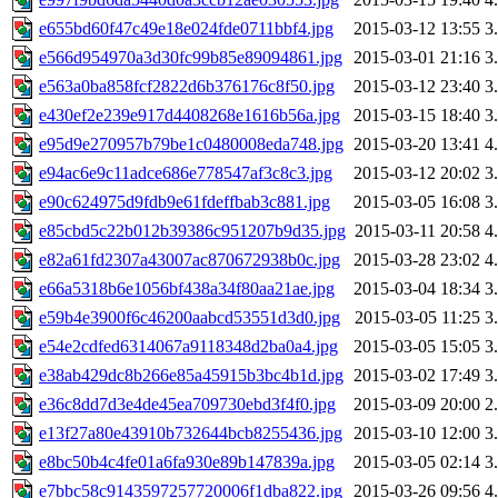
e655bd60f47c49e18e024fde0711bbf4.jpg
2015-03-12 13:55
3
e566d954970a3d30fc99b85e89094861.jpg
2015-03-01 21:16
3
e563a0ba858fcf2822d6b376176c8f50.jpg
2015-03-12 23:40
3
e430ef2e239e917d4408268e1616b56a.jpg
2015-03-15 18:40
3
e95d9e270957b79be1c0480008eda748.jpg
2015-03-20 13:41
4
e94ac6e9c11adce686e778547af3c8c3.jpg
2015-03-12 20:02
3
e90c624975d9fdb9e61fdeffbab3c881.jpg
2015-03-05 16:08
3
e85cbd5c22b012b39386c951207b9d35.jpg
2015-03-11 20:58
4
e82a61fd2307a43007ac870672938b0c.jpg
2015-03-28 23:02
4
e66a5318b6e1056bf438a34f80aa21ae.jpg
2015-03-04 18:34
3
e59b4e3900f6c46200aabcd53551d3d0.jpg
2015-03-05 11:25
3
e54e2cdfed6314067a9118348d2ba0a4.jpg
2015-03-05 15:05
3
e38ab429dc8b266e85a45915b3bc4b1d.jpg
2015-03-02 17:49
3
e36c8dd7d3e4de45ea709730ebd3f4f0.jpg
2015-03-09 20:00
2
e13f27a80e43910b732644bcb8255436.jpg
2015-03-10 12:00
3
e8bc50b4c4fe01a6fa930e89b147839a.jpg
2015-03-05 02:14
3
e7bbc58c9143597257720006f1dba822.jpg
2015-03-26 09:56
4