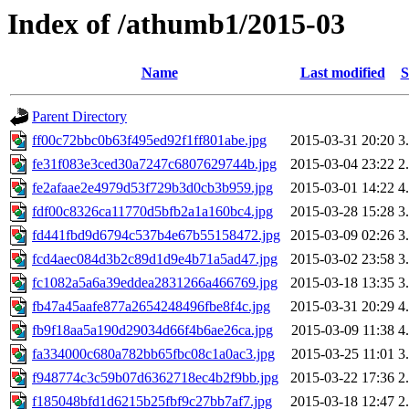
Index of /athumb1/2015-03
Name
Last modified
S
Parent Directory
ff00c72bbc0b63f495ed92f1ff801abe.jpg
2015-03-31 20:20
3
fe31f083e3ced30a7247c6807629744b.jpg
2015-03-04 23:22
2
fe2afaae2e4979d53f729b3d0cb3b959.jpg
2015-03-01 14:22
4
fdf00c8326ca11770d5bfb2a1a160bc4.jpg
2015-03-28 15:28
3
fd441fbd9d6794c537b4e67b55158472.jpg
2015-03-09 02:26
3
fcd4aec084d3b2c89d1d9e4b71a5ad47.jpg
2015-03-02 23:58
3
fc1082a5a6a39eddea2831266a466769.jpg
2015-03-18 13:35
3
fb47a45aafe877a2654248496fbe8f4c.jpg
2015-03-31 20:29
4
fb9f18aa5a190d29034d66f4b6ae26ca.jpg
2015-03-09 11:38
4
fa334000c680a782bb65fbc08c1a0ac3.jpg
2015-03-25 11:01
3
f948774c3c59b07d6362718ec4b2f9bb.jpg
2015-03-22 17:36
2
f185048bfd1d6215b25fbf9c27bb7af7.jpg
2015-03-18 12:47
2