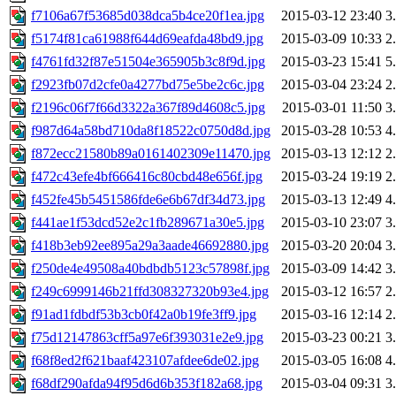
f7106a67f53685d038dca5b4ce20f1ea.jpg
2015-03-12 23:40
3
f5174f81ca61988f644d69eafda48bd9.jpg
2015-03-09 10:33
2
f4761fd32f87e51504e365905b3c8f9d.jpg
2015-03-23 15:41
5
f2923fb07d2cfe0a4277bd75e5be2c6c.jpg
2015-03-04 23:24
2
f2196c06f7f66d3322a367f89d4608c5.jpg
2015-03-01 11:50
3
f987d64a58bd710da8f18522c0750d8d.jpg
2015-03-28 10:53
4
f872ecc21580b89a0161402309e11470.jpg
2015-03-13 12:12
2
f472c43efe4bf666416c80cbd48e656f.jpg
2015-03-24 19:19
2
f452fe45b5451586fde6e6b67df34d73.jpg
2015-03-13 12:49
4
f441ae1f53dcd52e2c1fb289671a30e5.jpg
2015-03-10 23:07
3
f418b3eb92ee895a29a3aade46692880.jpg
2015-03-20 20:04
3
f250de4e49508a40bdbdb5123c57898f.jpg
2015-03-09 14:42
3
f249c6999146b21ffd308327320b93e4.jpg
2015-03-12 16:57
2
f91ad1fdbdf53b3cb0f42a0b19fe3ff9.jpg
2015-03-16 12:14
2
f75d12147863cff5a97e6f393031e2e9.jpg
2015-03-23 00:21
3
f68f8ed2f621baaf423107afdee6de02.jpg
2015-03-05 16:08
4
f68df290afda94f95d6d6b353f182a68.jpg
2015-03-04 09:31
3