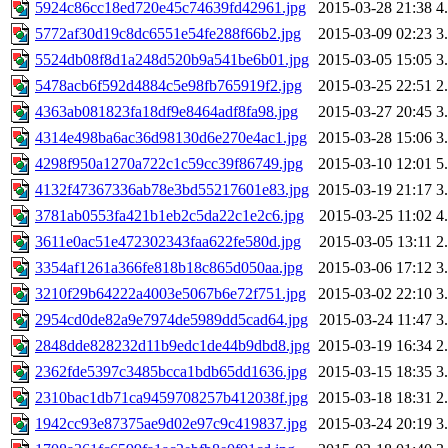
5924c86cc18ed720e45c74639fd42961.jpg
2015-03-28 21:38
4
5772af30d19c8dc6551e54fe288f66b2.jpg
2015-03-09 02:23
3
5524db08f8d1a248d520b9a541be6b01.jpg
2015-03-05 15:05
3
5478acb6f592d4884c5e98fb765919f2.jpg
2015-03-25 22:51
2
4363ab081823fa18df9e8464adf8fa98.jpg
2015-03-27 20:45
3
4314e498ba6ac36d98130d6e270e4ac1.jpg
2015-03-28 15:06
3
4298f950a1270a722c1c59cc39f86749.jpg
2015-03-10 12:01
5
4132f47367336ab78e3bd55217601e83.jpg
2015-03-19 21:17
3
3781ab0553fa421b1eb2c5da22c1e2c6.jpg
2015-03-25 11:02
4
3611e0ac51e472302343faa622fe580d.jpg
2015-03-05 13:11
2
3354af1261a366fe818b18c865d050aa.jpg
2015-03-06 17:12
3
3210f29b64222a4003e5067b6e72f751.jpg
2015-03-02 22:10
3
2954cd0de82a9e7974de5989dd5cad64.jpg
2015-03-24 11:47
3
2848dde828232d11b9edc1de44b9dbd8.jpg
2015-03-19 16:34
2
2362fde5397c3485bcca1bdb65dd1636.jpg
2015-03-15 18:35
3
2310bac1db71ca9459708257b412038f.jpg
2015-03-18 18:31
2
1942cc93e87375ae9d02e97c9c419837.jpg
2015-03-24 20:19
3