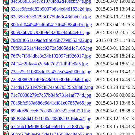
84c566e1854c7c1078fb82d48ecbf74e.jpg
2015-03-07 19:00
2
82eee5fecdd82b9037b8e4ed4d153e2d.jpg
2015-03-18 13:34
2
82e358eb3e0f793c075bf63c48dbb0aa.jpg
2015-03-19 21:18
3
80dcdf0445465d6b0417f646f884bd7d.jpg
2015-03-04 23:25
3
80b936b70fc93fb9ef32d02946b4ef01.jpg
2015-03-02 23:51
3
79d28f051aa9adfc8b6d5b7798553422.jpg
2015-03-27 11:43
2
76f991251a44ecc9372a5d05dd4c7165.jpg
2015-03-01 15:26
3
76f7e7f364dbe3c34b102097ef926017.jpg
2015-03-26 18:24
2
74f14c2bfaa4a2e54d7d211dfbffe0a5.jpg
2015-03-04 18:51
2
73ac25c110808ddf2a452ea74ed900ab.jpg
2015-03-05 19:43
2
72c8f880261403e48d97b3004ca9a9ff.jpg
2015-03-19 16:49
2
71cd917231979cf874ab67b325b28b82.jpg
2015-03-23 10:46
2
71c76038279c7c57b84fc731e1af774d.jpg
2015-03-06 00:06
2
70a6bfc939a686c6d41df81e07857a65.jpg
2015-03-19 13:46
5
69b4e68dcee6f7ee80dab3e22cebbf2d.jpg
2015-03-01 18:38
3
68f88b8641371b90e20808a93ff64c47.jpg
2015-03-12 23:31
3
67f56b1de9d80f23abeb91f512183f7b.jpg
2015-03-15 19:43
3
66fcc77ab3e4915de1a716038c484b52.jpg
2015-03-31 20:30
4