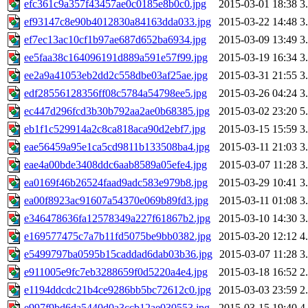
efc361c9a357f43457ae0c0185e8b0c0.jpg
2015-03-01 18:38
3
ef93147c8e90b4012830a84163dda033.jpg
2015-03-22 14:48
3
ef7ec13ac10cf1b97ae687d652ba6934.jpg
2015-03-09 13:49
3
ee5faa38c164096191d889a591e57f99.jpg
2015-03-19 16:34
3
ee2a9a41053eb2dd2c558dbe03af25ae.jpg
2015-03-31 21:55
3
edf28556128356ff08c5784a54798ee5.jpg
2015-03-26 04:24
3
ec447d296fcd3b30b792aa2ae0b68385.jpg
2015-03-02 23:20
5
eb1f1c529914a2c8ca818aca90d2ebf7.jpg
2015-03-15 15:59
3
eae56459a95e1ca5cd9811b133508ba4.jpg
2015-03-11 21:03
3
eae4a00bde3408ddc6aab8589a05efe4.jpg
2015-03-07 11:28
3
ea0169f46b26524faad9adc583e979b8.jpg
2015-03-29 10:41
3
ea00f8923ac91607a54370e069b89fd3.jpg
2015-03-11 01:08
3
e346478636fa12578349a227f61867b2.jpg
2015-03-10 14:30
3
e169577475c7a7b11fd5075be9bb0382.jpg
2015-03-20 12:12
4
e5499797ba0595b15caddad6dab03b36.jpg
2015-03-07 11:28
3
e911005e9fc7eb3288659f0d5220a4e4.jpg
2015-03-18 16:52
2
e1194ddcdc21b4ce9286bb5bc72612c0.jpg
2015-03-03 23:59
2
e997f9bd6da5440d0a3ccb12ae030553.jpg
2015-03-15 19:40
4