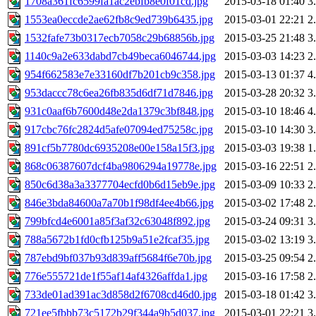
1708a361fc6599fa1ac2ebfb8e0f01cd.jpg
2015-03-18 01:40
3
1553ea0eccde2ae62fb8c9ed739b6435.jpg
2015-03-01 22:21
2
1532fafe73b0317ecb7058c29b68856b.jpg
2015-03-25 21:48
3
1140c9a2e633dabd7cb49beca6046744.jpg
2015-03-03 14:23
2
954f662583e7e33160df7b201cb9c358.jpg
2015-03-13 01:37
4
953daccc78c6ea26fb835d6df71d7846.jpg
2015-03-28 20:32
3
931c0aaf6b7600d48e2da1379c3bf848.jpg
2015-03-10 18:46
4
917cbc76fc2824d5afe07094ed75258c.jpg
2015-03-10 14:30
3
891cf5b7780dc6935208e00e158a15f3.jpg
2015-03-03 19:38
1
868c06387607dcf4ba9806294a19778e.jpg
2015-03-16 22:51
2
850c6d38a3a3377704ecfd0b6d15eb9e.jpg
2015-03-09 10:33
2
846e3bda84600a7a70b1f98df4ee4b66.jpg
2015-03-02 17:48
2
799bfcd4e6001a85f3af32c63048f892.jpg
2015-03-24 09:31
3
788a5672b1fd0cfb125b9a51e2fcaf35.jpg
2015-03-02 13:19
3
787ebd9bf037b93d839aff5684f6e70b.jpg
2015-03-25 09:54
2
776e555721de1f55af14af4326affda1.jpg
2015-03-16 17:58
2
733de01ad391ac3d858d2f6708cd46d0.jpg
2015-03-18 01:42
3
721ee5fbbb73c5172b29f344a9b5d037.jpg
2015-03-01 22:21
3