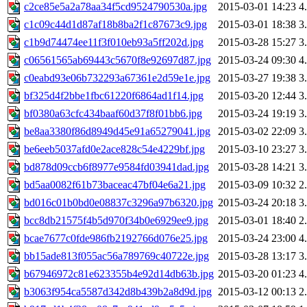
c2ce85e5a2a78aa34f5cd9524790530a.jpg
2015-03-01 14:23
4
c1c09c44d1d87af18b8ba2f1c87673c9.jpg
2015-03-01 18:38
3
c1b9d74474ee11f3f010eb93a5ff202d.jpg
2015-03-28 15:27
3
c06561565ab69443c5670f8e92697d87.jpg
2015-03-24 09:30
4
c0eabd93e06b732293a67361e2d59e1e.jpg
2015-03-27 19:38
3
bf325d4f2bbe1fbc61220f6864ad1f14.jpg
2015-03-20 12:44
3
bf0380a63cfc434baaf60d37f8f01bb6.jpg
2015-03-24 19:19
3
be8aa3380f86d8949d45e91a65279041.jpg
2015-03-02 22:09
3
be6eeb5037afd0e2ace828c54e4229bf.jpg
2015-03-10 23:27
3
bd878d09ccb6f8977e9584fd03941dad.jpg
2015-03-28 14:21
3
bd5aa0082f61b73baceac47bf04e6a21.jpg
2015-03-09 10:32
2
bd016c01b0bd0e08837c3296a97b6320.jpg
2015-03-24 20:18
3
bcc8db21575f4b5d970f34b0e6929ee9.jpg
2015-03-01 18:40
2
bcae7677c0fde986fb2192766d076e25.jpg
2015-03-24 23:00
4
bb15ade813f055ac56a789769c40722e.jpg
2015-03-28 13:17
3
b67946972c81e623355b4e92d14db63b.jpg
2015-03-20 01:23
4
b3063f954ca5587d342d8b439b2a8d9d.jpg
2015-03-12 00:13
2