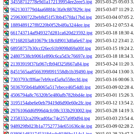
34558712778e9d1a172139954ee2eee5.jpg
2015-03-25 05:03
3
9621303779d4aa688f4c3fa9c887829c.jpg
2015-03-07 11:29
2
2596300722beb8d51f53bb457fda17bd.jpg
2015-03-04 07:05
2
1889489127f8f220b0f52b4f0a3244ee.jpg
2015-03-12 07:53
4
661743714af949327d281ca620d23592.jpg
2015-03-18 18:30
4
97168203a810679c18cfd9013d0a6e67.jpg
2015-03-12 23:41
2
68958757b30ccf26ec61b9098d69a00f.jpg
2015-03-15 19:24
2
24807538cb9061e890c6ca5d3c76697e.jpg
2015-03-18 18:34
3
21393919f37fa967cfb94f325f667a84.jpg
2015-03-24 11:20
3
8451565aa8566399f091558db1b39490.jpg
2015-03-04 13:00
3
7303793cfff6ae7eb9ce45a9a558ecfd.jpg
2015-03-16 00:06
3
5036705b64fa8065a517ebece46f54d0.jpg
2015-03-09 02:28
4
4506794a8c76320b5e480afb782bbd4e.jpg
2015-03-01 15:26
3
3195154abe6e0eb79419d6d90e60e2fc.jpg
2015-03-12 13:54
2
2976106dd6f996d4cfc08c333b293002.jpg
2015-03-28 14:19
3
2358332ca209cad0fac74e257a9f0d94.jpg
2015-03-03 23:54
4
948929fb023b1a77527734e651636c4e.jpg
2015-03-09 02:28
2
938061d831745318dacbdf186bc114c1.jpg
2015-03-28 23:47
2