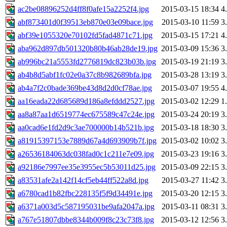
ac2be08896252d4ff8f0afe15a2252f4.jpg
2015-03-15 18:34
4
abf873401d0f39513eb870e03e09bace.jpg
2015-03-10 11:59
3
abf39e1055320e70102fd5fad4871c71.jpg
2015-03-15 17:21
4
aba962d897db501320b80b46ab28de19.jpg
2015-03-09 15:36
3
ab996bc21a5553fd2776819dc823b03b.jpg
2015-03-19 21:19
3
ab4b8d5abf1fc02e0a37c8b982689bfa.jpg
2015-03-28 13:19
3
ab4a7f2c0bade369be43d8d2d0cf78ae.jpg
2015-03-07 19:55
4
aa16eada22d685689d186a8efddd2527.jpg
2015-03-02 12:29
1
aa8a87aa1d6519774ec675589c47c24e.jpg
2015-03-24 20:19
3
aa0cad6e1fd2d9c3ae700000b14b521b.jpg
2015-03-18 18:30
3
a81915397153e7889d67a4d693909b7f.jpg
2015-03-02 10:02
3
a26536184063dc038fad0c1c211e7e09.jpg
2015-03-23 19:16
3
a92186e7997ee35e3955ec5b53011d25.jpg
2015-03-09 22:15
3
a83531afe2a142f14cf5eb44ff522a8d.jpg
2015-03-27 11:42
3
a6780cad1b82fbc228135f5f9d34491e.jpg
2015-03-20 12:15
3
a6371a003d5c587195031be9afa2047a.jpg
2015-03-11 08:31
3
a767e51807dbbe8344b009f8c23c73f8.jpg
2015-03-12 12:56
3