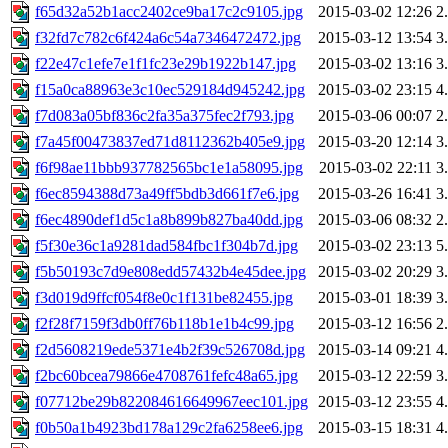
f65d32a52b1acc2402ce9ba17c2c9105.jpg
2015-03-02 12:26
2
f32fd7c782c6f424a6c54a7346472472.jpg
2015-03-12 13:54
3
f22e47c1efe7e1f1fc23e29b1922b147.jpg
2015-03-02 13:16
3
f15a0ca88963e3c10ec529184d945242.jpg
2015-03-02 23:15
4
f7d083a05bf836c2fa35a375fec2f793.jpg
2015-03-06 00:07
2
f7a45f00473837ed71d8112362b405e9.jpg
2015-03-20 12:14
3
f6f98ae11bbb937782565bc1e1a58095.jpg
2015-03-02 22:11
3
f6ec8594388d73a49ff5bdb3d661f7e6.jpg
2015-03-26 16:41
3
f6ec4890def1d5c1a8b899b827ba40dd.jpg
2015-03-06 08:32
2
f5f30e36c1a9281dad584fbc1f304b7d.jpg
2015-03-02 23:13
5
f5b50193c7d9e808edd57432b4e45dee.jpg
2015-03-02 20:29
3
f3d019d9ffcf054f8e0c1f131be82455.jpg
2015-03-01 18:39
3
f2f28f7159f3db0ff76b118b1e1b4c99.jpg
2015-03-12 16:56
2
f2d5608219ede5371e4b2f39c526708d.jpg
2015-03-14 09:21
4
f2bc60bcea79866e4708761fefc48a65.jpg
2015-03-12 22:59
3
f07712be29b822084616649967eec101.jpg
2015-03-12 23:55
4
f0b50a1b4923bd178a129c2fa6258ee6.jpg
2015-03-15 18:31
4