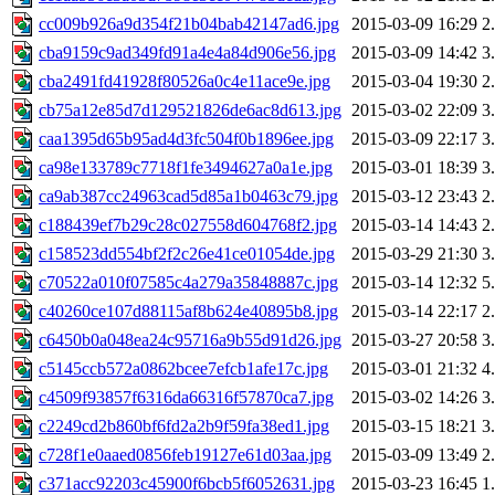
cc009b926a9d354f21b04bab42147ad6.jpg
2015-03-09 16:29
2
cba9159c9ad349fd91a4e4a84d906e56.jpg
2015-03-09 14:42
3
cba2491fd41928f80526a0c4e11ace9e.jpg
2015-03-04 19:30
2
cb75a12e85d7d129521826de6ac8d613.jpg
2015-03-02 22:09
3
caa1395d65b95ad4d3fc504f0b1896ee.jpg
2015-03-09 22:17
3
ca98e133789c7718f1fe3494627a0a1e.jpg
2015-03-01 18:39
3
ca9ab387cc24963cad5d85a1b0463c79.jpg
2015-03-12 23:43
2
c188439ef7b29c28c027558d604768f2.jpg
2015-03-14 14:43
2
c158523dd554bf2f2c26e41ce01054de.jpg
2015-03-29 21:30
3
c70522a010f07585c4a279a35848887c.jpg
2015-03-14 12:32
5
c40260ce107d88115af8b624e40895b8.jpg
2015-03-14 22:17
2
c6450b0a048ea24c95716a9b55d91d26.jpg
2015-03-27 20:58
3
c5145ccb572a0862bcee7efcb1afe17c.jpg
2015-03-01 21:32
4
c4509f93857f6316da66316f57870ca7.jpg
2015-03-02 14:26
3
c2249cd2b860bf6fd2a2b9f59fa38ed1.jpg
2015-03-15 18:21
3
c728f1e0aaed0856feb19127e61d03aa.jpg
2015-03-09 13:49
2
c371acc92203c45900f6bcb5f6052631.jpg
2015-03-23 16:45
1