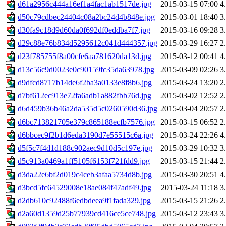
d61a2956c444a16ef1a4fac1ab1517de.jpg
2015-03-15 07:00
4
d50c79cdbec24404c08a2bc24d4b848e.jpg
2015-03-01 18:40
3
d30fa9c18d9d60da0f692df0eddba7f7.jpg
2015-03-16 09:28
3
d29c88e76b834d5295612c041d444357.jpg
2015-03-29 16:27
2
d23f785755f8a00cfe6aa781620da13d.jpg
2015-03-12 00:41
4
d13c56c9d0023e0c90159fc35da63978.jpg
2015-03-09 02:26
3
d9dfcd8717b14de6f2ba3a0133e8f8b6.jpg
2015-03-24 13:20
2
d7bf612ec913e72fa6adb1a882fbb76d.jpg
2015-03-02 12:52
2
d6d459b36b46a2da535d5c0260590d36.jpg
2015-03-04 20:57
2
d6bc713821705e379c865188ecfb7576.jpg
2015-03-15 06:52
2
d6bbcec9f2b1d6eda3190d7e55515c6a.jpg
2015-03-24 22:26
4
d5f5c7f4d1d188c902aec9d10d5c197e.jpg
2015-03-29 10:32
3
d5c913a0469a1ff5105f6153f721fdd9.jpg
2015-03-15 21:44
2
d3da22e6bf2d019c4ceb3afaa5734d8b.jpg
2015-03-30 20:51
4
d3bcd5fc64529008e18ae084f47adf49.jpg
2015-03-24 11:18
3
d2db610c92488f6edbdeea9f1fada329.jpg
2015-03-15 21:26
2
d2a60d1359d25b77939cd416ce5ce748.jpg
2015-03-12 23:43
3