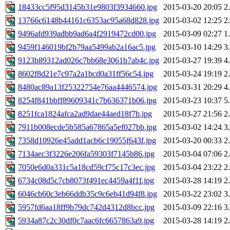
18433cc5f95d3145b31e9803f3934660.jpg
2015-03-20 20:05
2
13766c6148b44161c6353ac95a68d828.jpg
2015-03-02 12:25
2
9496afd939adbb9ad6a4f2919472cd00.jpg
2015-03-09 02:27
1
9459f146019bf2b79aa5499ab2a16ac5.jpg
2015-03-10 14:29
3
9123b89312ad026c7bb68e3061b7ab4c.jpg
2015-03-27 19:39
4
8602f8d21e7c97a2a1bcd0a31ff56c54.jpg
2015-03-24 19:19
2
8480ac89a13f25322754e76aa4446574.jpg
2015-03-31 20:29
4
8254f841bbff89609341c7b636371b06.jpg
2015-03-23 10:37
5
8251fca1824afca2ad9dae44aed18f7b.jpg
2015-03-27 21:56
2
7911b008ecde5b585a67865a5ef027bb.jpg
2015-03-02 14:24
3
7358d10926e45add1acb6c19055f643f.jpg
2015-03-20 00:33
2
7134aec3f3226e206fa59303f7145b86.jpg
2015-03-04 07:06
2
7050e6d0a331c5a18cd59cf75c17c3ec.jpg
2015-03-04 23:22
2
6734c08d5c7cb8073f491ec4459a4f1f.jpg
2015-03-28 14:19
2
6046cb60c3eb66ddb35c9c6eb41d94f8.jpg
2015-03-22 23:02
3
5957fd6aa18ff9b79dc742d4312d8bcc.jpg
2015-03-09 22:16
3
5934a87c2c30df0c7aac6fc6657863a9.jpg
2015-03-28 14:19
2