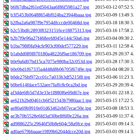
b6f67dba2f61ed5043aa6f86f5981a27.jpg
2015-03-12 07:52
5
b3f5453b06488654bf024ba23944baaa.jpg
2015-03-09 13:49
3
b2fba2a6a987f9e7954dfcccde00468d.jpg
2015-03-18 18:30
3
b2c53bdfc2893f83231516ce18875313.jpg
2015-03-16 17:58
2
b2b7f9e96a27f468eefd045e144c50a6.jpg
2015-03-04 09:30
2
b1ba798f0fa94cfe903cf00def577229.jpg
2015-03-11 12:58
4
b1abdd089f870180a48226f9ae186709.jpg
2015-03-29 20:37
4
b0e9a6d07bd15ca7075e980ba32c053d.jpg
2015-03-28 17:30
3
b0e0bd1f67335a4d48d8b06705f6749e.jpg
2015-03-04 08:20
3
b0de276bf972cc01c7a033b3df5215f8.jpg
2015-03-06 11:23
3
b0be614fdace532aee7faffc8c0ca2bd.jpg
2015-03-29 20:39
4
af3dde6fb5d7d3e33e1f880f6e69d67e.jpg
2015-03-01 22:18
2
ae621b2bd0461cb6f521543b7980aac1.jpg
2015-03-15 17:22
5
ae80a69b9910e01d63462eb07ecac50e.jpg
2015-03-08 18:53
3
ae3b70b5528e6fd3af30be8f6f0e226a.jpg
2015-03-09 11:37
4
ad9886225c29646f50b8e604c58a9fce.jpg
2015-03-01 09:14
3
ad0ae679bbaaae19f09b62044dcce20d.jpg
2015-03-01 09:14
3